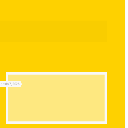
agosto 7, 2026