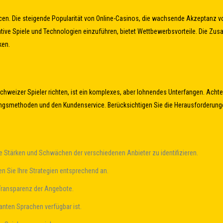
en. Die steigende Popularität von Online-Casinos, die wachsende Akzeptanz v
ative Spiele und Technologien einzuführen, bietet Wettbewerbsvorteile. Die Z
ken.
 Schweizer Spieler richten, ist ein komplexes, aber lohnendes Unterfangen. Achte
ungsmethoden und den Kundenservice. Berücksichtigen Sie die Herausforderunge
ie Stärken und Schwächen der verschiedenen Anbieter zu identifizieren.
n Sie Ihre Strategien entsprechend an.
 Transparenz der Angebote.
vanten Sprachen verfügbar ist.