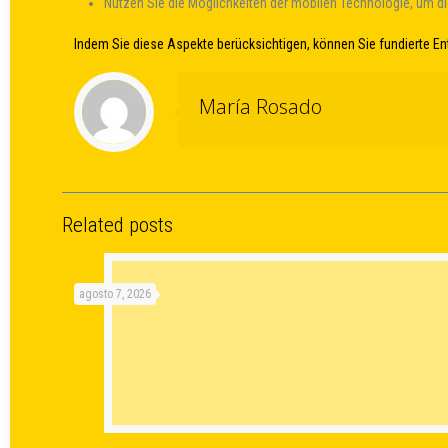
Nutzen Sie die Möglichkeiten der mobilen Technologie, um die
Indem Sie diese Aspekte berücksichtigen, können Sie fundierte Ents
María Rosado
Related posts
agosto 7, 2026