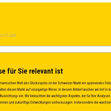
ero 27, 2026
e für Sie relevant ist
ynamischen Welt des Glücksspiels ist der Schweizer Markt ein spannendes Feld, 
ten diesen Markt auf einzigartige Weise. In diesem Artikel tauchen wir tief in d
r Ausrichtung» ein. Wir beleuchten die wichtigsten Aspekte, die für Ihre Analys
rkennen und zukünftige Entwicklungen vorherzusagen. Insbesondere die wachse