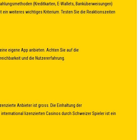
Zahlungsmethoden (Kreditkarten, E-Wallets, Banküberweisungen)
t ein weiteres wichtiges Kriterium. Testen Sie die Reaktionszeiten
 eine eigene App anbieten. Achten Sie auf die
reichbarkeit und die Nutzererfahrung.
nzierte Anbieter ist gross. Die Einhaltung der
ernational lizenzierten Casinos durch Schweizer Spieler ist ein