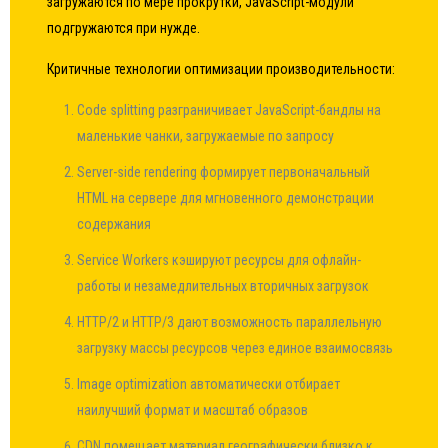
загружаются по мере прокрутки, JavaScript-модули
подгружаются при нужде.
Критичные технологии оптимизации производительности:
Code splitting разграничивает JavaScript-бандлы на
маленькие чанки, загружаемые по запросу
Server-side rendering формирует первоначальный
HTML на сервере для мгновенного демонстрации
содержания
Service Workers кэшируют ресурсы для офлайн-
работы и незамедлительных вторичных загрузок
HTTP/2 и HTTP/3 дают возможность параллельную
загрузку массы ресурсов через единое взаимосвязь
Image optimization автоматически отбирает
наилучший формат и масштаб образов
CDN помещает материал географически близко к