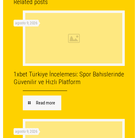
Related posts
agosto 9, 2026
1xbet Türkiye İncelemesi: Spor Bahislerinde
Güvenilir ve Hızlı Platform
Read more
agosto 9, 2026