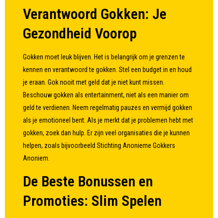
Verantwoord Gokken: Je
Gezondheid Voorop
Gokken moet leuk blijven. Het is belangrijk om je grenzen te
kennen en verantwoord te gokken. Stel een budget in en houd
je eraan. Gok nooit met geld dat je niet kunt missen.
Beschouw gokken als entertainment, niet als een manier om
geld te verdienen. Neem regelmatig pauzes en vermijd gokken
als je emotioneel bent. Als je merkt dat je problemen hebt met
gokken, zoek dan hulp. Er zijn veel organisaties die je kunnen
helpen, zoals bijvoorbeeld Stichting Anonieme Gokkers
Anoniem.
De Beste Bonussen en
Promoties: Slim Spelen