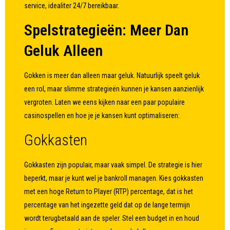
service, idealiter 24/7 bereikbaar.
Spelstrategieën: Meer Dan
Geluk Alleen
Gokken is meer dan alleen maar geluk. Natuurlijk speelt geluk
een rol, maar slimme strategieën kunnen je kansen aanzienlijk
vergroten. Laten we eens kijken naar een paar populaire
casinospellen en hoe je je kansen kunt optimaliseren:
Gokkasten
Gokkasten zijn populair, maar vaak simpel. De strategie is hier
beperkt, maar je kunt wel je bankroll managen. Kies gokkasten
met een hoge Return to Player (RTP) percentage, dat is het
percentage van het ingezette geld dat op de lange termijn
wordt terugbetaald aan de speler. Stel een budget in en houd