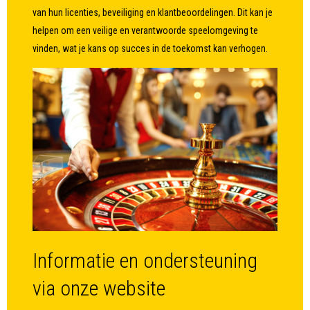
van hun licenties, beveiliging en klantbeoordelingen. Dit kan je
helpen om een veilige en verantwoorde speelomgeving te
vinden, wat je kans op succes in de toekomst kan verhogen.
Informatie en ondersteuning
via onze website