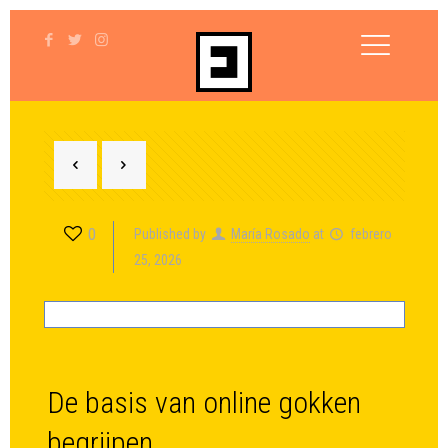
0
Published by
María Rosado
at
febrero
25, 2026
De basis van online gokken
begrijpen