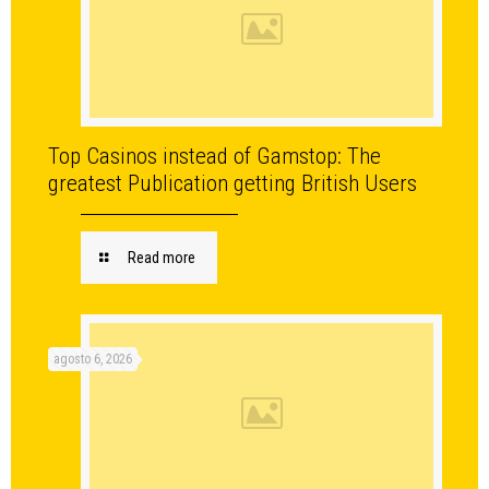
Top Casinos instead of Gamstop: The
greatest Publication getting British Users
Read more
agosto 6, 2026