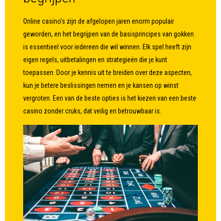
Online casino’s zijn de afgelopen jaren enorm populair
geworden, en het begrijpen van de basisprincipes van gokken
is essentieel voor iedereen die wil winnen. Elk spel heeft zijn
eigen regels, uitbetalingen en strategieën die je kunt
toepassen. Door je kennis uit te breiden over deze aspecten,
kun je betere beslissingen nemen en je kansen op winst
vergroten. Een van de beste opties is het kiezen van een
beste
casino zonder cruks
, dat veilig en betrouwbaar is.