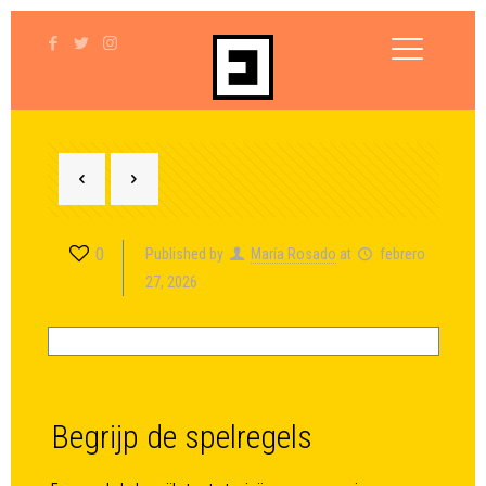
0
Published by
María Rosado
at
febrero
27, 2026
Begrijp de spelregels