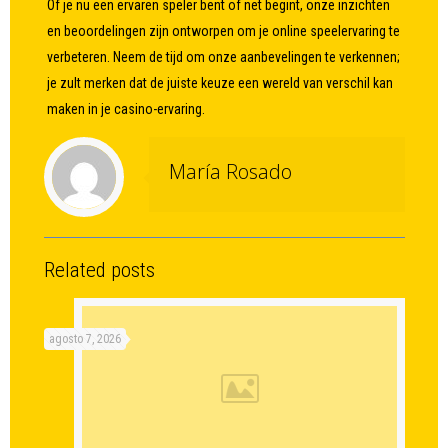
Of je nu een ervaren speler bent of net begint, onze inzichten
en beoordelingen zijn ontworpen om je online speelervaring te
verbeteren. Neem de tijd om onze aanbevelingen te verkennen;
je zult merken dat de juiste keuze een wereld van verschil kan
maken in je casino-ervaring.
María Rosado
Related posts
agosto 7, 2026