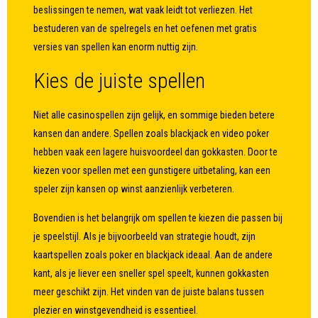
beslissingen te nemen, wat vaak leidt tot verliezen. Het
bestuderen van de spelregels en het oefenen met gratis
versies van spellen kan enorm nuttig zijn.
Kies de juiste spellen
Niet alle casinospellen zijn gelijk, en sommige bieden betere
kansen dan andere. Spellen zoals blackjack en video poker
hebben vaak een lagere huisvoordeel dan gokkasten. Door te
kiezen voor spellen met een gunstigere uitbetaling, kan een
speler zijn kansen op winst aanzienlijk verbeteren.
Bovendien is het belangrijk om spellen te kiezen die passen bij
je speelstijl. Als je bijvoorbeeld van strategie houdt, zijn
kaartspellen zoals poker en blackjack ideaal. Aan de andere
kant, als je liever een sneller spel speelt, kunnen gokkasten
meer geschikt zijn. Het vinden van de juiste balans tussen
plezier en winstgevendheid is essentieel.