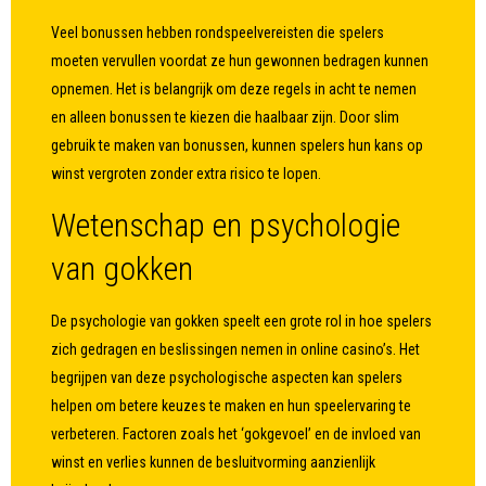
Veel bonussen hebben rondspeelvereisten die spelers
moeten vervullen voordat ze hun gewonnen bedragen kunnen
opnemen. Het is belangrijk om deze regels in acht te nemen
en alleen bonussen te kiezen die haalbaar zijn. Door slim
gebruik te maken van bonussen, kunnen spelers hun kans op
winst vergroten zonder extra risico te lopen.
Wetenschap en psychologie
van gokken
De psychologie van gokken speelt een grote rol in hoe spelers
zich gedragen en beslissingen nemen in online casino’s. Het
begrijpen van deze psychologische aspecten kan spelers
helpen om betere keuzes te maken en hun speelervaring te
verbeteren. Factoren zoals het ‘gokgevoel’ en de invloed van
winst en verlies kunnen de besluitvorming aanzienlijk