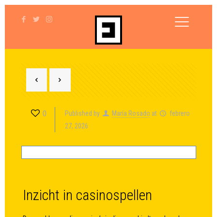
0
Published by
María Rosado
at
febrero
27, 2026
Inzicht in casinospellen