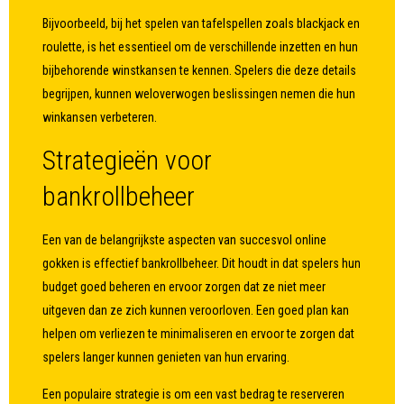
Bijvoorbeeld, bij het spelen van tafelspellen zoals blackjack en
roulette, is het essentieel om de verschillende inzetten en hun
bijbehorende winstkansen te kennen. Spelers die deze details
begrijpen, kunnen weloverwogen beslissingen nemen die hun
winkansen verbeteren.
Strategieën voor
bankrollbeheer
Een van de belangrijkste aspecten van succesvol online
gokken is effectief bankrollbeheer. Dit houdt in dat spelers hun
budget goed beheren en ervoor zorgen dat ze niet meer
uitgeven dan ze zich kunnen veroorloven. Een goed plan kan
helpen om verliezen te minimaliseren en ervoor te zorgen dat
spelers langer kunnen genieten van hun ervaring.
Een populaire strategie is om een vast bedrag te reserveren