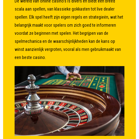
De wereld van online casino’s is divers en biedt een breed
scala aan spellen, van klassieke gokkasten tot live dealer
spellen. Elk spel heeft zijn eigen regels en strategieën, wat het
belangrijk maakt voor spelers om zich goed te informeren
voordat ze beginnen met spelen. Het begrijpen van de
spelmechanica en de waarschijnlijkheden kan de kans op
winst aanzienlijk vergroten, vooral als men gebruikmaakt van
een
beste casino
.