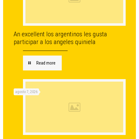
An excellent los argentinos les gusta
participar a los angeles quiniela
Read more
agosto 7, 2026