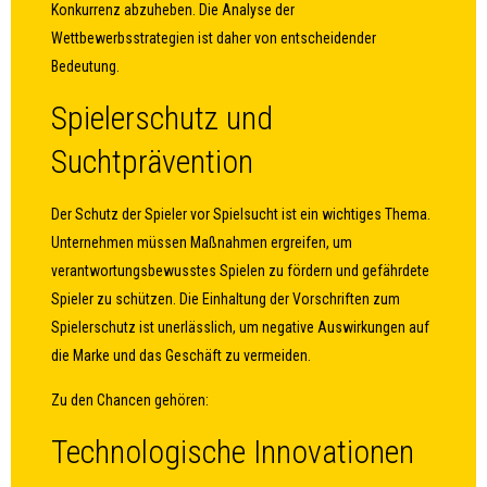
Konkurrenz abzuheben. Die Analyse der
Wettbewerbsstrategien ist daher von entscheidender
Bedeutung.
Spielerschutz und
Suchtprävention
Der Schutz der Spieler vor Spielsucht ist ein wichtiges Thema.
Unternehmen müssen Maßnahmen ergreifen, um
verantwortungsbewusstes Spielen zu fördern und gefährdete
Spieler zu schützen. Die Einhaltung der Vorschriften zum
Spielerschutz ist unerlässlich, um negative Auswirkungen auf
die Marke und das Geschäft zu vermeiden.
Zu den Chancen gehören:
Technologische Innovationen