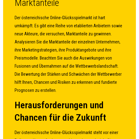
Marktanteile
Der österreichische Online-Glücksspielmarkt ist hart
umkämpft. Es gibt eine Reihe von etablierten Anbietern sowie
neue Akteure, die versuchen, Marktanteile zu gewinnen.
Analysieren Sie die Marktanteile der einzelnen Unternehmen,
ihre Marketingstrategien, ihre Produktangebote und ihre
Preismodelle. Beachten Sie auch die Auswirkungen von
Fusionen und Übernahmen auf die Wettbewerbslandschaft.
Die Bewertung der Stärken und Schwächen der Wettbewerber
hilft Ihnen, Chancen und Risiken zu erkennen und fundierte
Prognosen zu erstellen.
Herausforderungen und
Chancen für die Zukunft
Der österreichische Online-Glücksspielmarkt steht vor einer