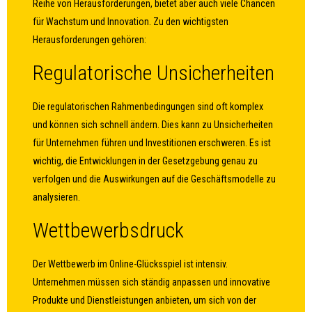
Reihe von Herausforderungen, bietet aber auch viele Chancen
für Wachstum und Innovation. Zu den wichtigsten
Herausforderungen gehören:
Regulatorische Unsicherheiten
Die regulatorischen Rahmenbedingungen sind oft komplex
und können sich schnell ändern. Dies kann zu Unsicherheiten
für Unternehmen führen und Investitionen erschweren. Es ist
wichtig, die Entwicklungen in der Gesetzgebung genau zu
verfolgen und die Auswirkungen auf die Geschäftsmodelle zu
analysieren.
Wettbewerbsdruck
Der Wettbewerb im Online-Glücksspiel ist intensiv.
Unternehmen müssen sich ständig anpassen und innovative
Produkte und Dienstleistungen anbieten, um sich von der