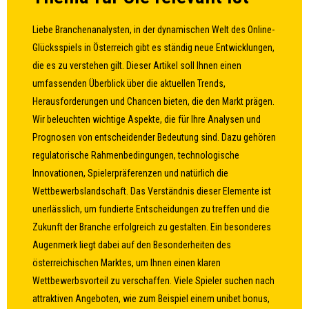
Liebe Branchenanalysten, in der dynamischen Welt des Online-
Glücksspiels in Österreich gibt es ständig neue Entwicklungen,
die es zu verstehen gilt. Dieser Artikel soll Ihnen einen
umfassenden Überblick über die aktuellen Trends,
Herausforderungen und Chancen bieten, die den Markt prägen.
Wir beleuchten wichtige Aspekte, die für Ihre Analysen und
Prognosen von entscheidender Bedeutung sind. Dazu gehören
regulatorische Rahmenbedingungen, technologische
Innovationen, Spielerpräferenzen und natürlich die
Wettbewerbslandschaft. Das Verständnis dieser Elemente ist
unerlässlich, um fundierte Entscheidungen zu treffen und die
Zukunft der Branche erfolgreich zu gestalten. Ein besonderes
Augenmerk liegt dabei auf den Besonderheiten des
österreichischen Marktes, um Ihnen einen klaren
Wettbewerbsvorteil zu verschaffen. Viele Spieler suchen nach
attraktiven Angeboten, wie zum Beispiel einem
unibet bonus
,