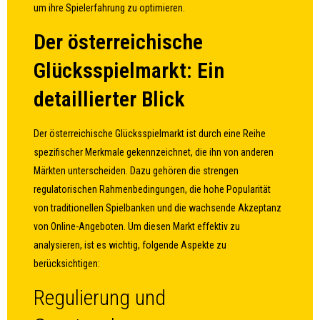
um ihre Spielerfahrung zu optimieren.
Der österreichische
Glücksspielmarkt: Ein
detaillierter Blick
Der österreichische Glücksspielmarkt ist durch eine Reihe
spezifischer Merkmale gekennzeichnet, die ihn von anderen
Märkten unterscheiden. Dazu gehören die strengen
regulatorischen Rahmenbedingungen, die hohe Popularität
von traditionellen Spielbanken und die wachsende Akzeptanz
von Online-Angeboten. Um diesen Markt effektiv zu
analysieren, ist es wichtig, folgende Aspekte zu
berücksichtigen:
Regulierung und