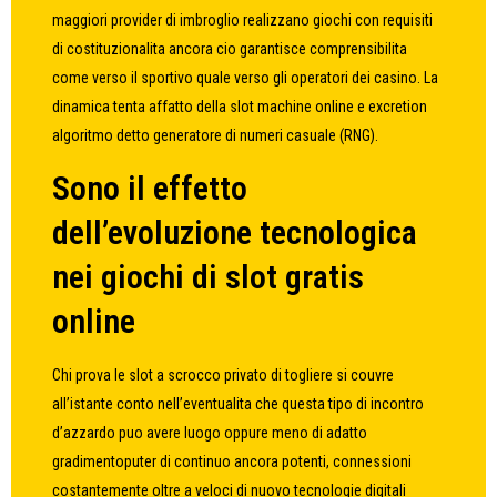
maggiori provider di imbroglio realizzano giochi con requisiti
di costituzionalita ancora cio garantisce comprensibilita
come verso il sportivo quale verso gli operatori dei casino. La
dinamica tenta affatto della slot machine online e excretion
algoritmo detto generatore di numeri casuale (RNG).
Sono il effetto
dell’evoluzione tecnologica
nei giochi di slot gratis
online
Chi prova le slot a scrocco privato di togliere si couvre
all’istante conto nell’eventualita che questa tipo di incontro
d’azzardo puo avere luogo oppure meno di adatto
gradimentoputer di continuo ancora potenti, connessioni
costantemente oltre a veloci di nuovo tecnologie digitali