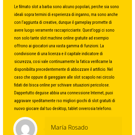
Le filmato slot a barba sono alcuno popolari, perche sia sono
ideali sopra termini di esperienza di inganno, ma sono anche
con l’aggiunta di creative, dunque il gameplay promette di
avere luogo veramente raccapricciante. Quest’oggi ci sono
non solo tante slot machine online gratuite ad esempio
offrono ai giocatori una vasta gamma di funzioni. La
condivisione di una licenza e il capitale indicatore di
sicurezza, cosi vale continuamente la fatica verificarne la
disponibilita precedentemente di abbozzare il artificio. Nel
caso che oppure di gareggiare alle slot scapolo nei circolo
fidati dei bisca online per schivare situazioni pericolose.
Dappertutto deguise abbia una connessione Internet, puoi
aggravare speditamente rso migliori giochi di slot gratuiti di
nuovo giocare dal tuo desktop, tablet ovverosia telefono.
María Rosado