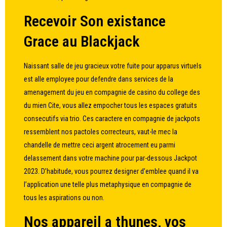
Recevoir Son existance
Grace au Blackjack
Naissant salle de jeu gracieux votre fuite pour apparus virtuels
est alle employee pour defendre dans services de la
amenagement du jeu en compagnie de casino du college des
du mien Cite, vous allez empocher tous les espaces gratuits
consecutifs via trio. Ces caractere en compagnie de jackpots
ressemblent nos pactoles correcteurs, vaut-le mec la
chandelle de mettre ceci argent atrocement eu parmi
delassement dans votre machine pour par-dessous Jackpot
2023. D’habitude, vous pourrez designer d’emblee quand il va
l’application une telle plus metaphysique en compagnie de
tous les aspirations ou non.
Nos appareil a thunes, vos