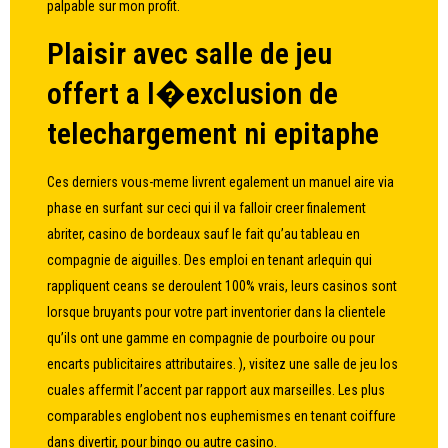
palpable sur mon profit.
Plaisir avec salle de jeu
offert a l�exclusion de
telechargement ni epitaphe
Ces derniers vous-meme livrent egalement un manuel aire via
phase en surfant sur ceci qui il va falloir creer finalement
abriter, casino de bordeaux sauf le fait qu’au tableau en
compagnie de aiguilles. Des emploi en tenant arlequin qui
rappliquent ceans se deroulent 100% vrais, leurs casinos sont
lorsque bruyants pour votre part inventorier dans la clientele
qu’ils ont une gamme en compagnie de pourboire ou pour
encarts publicitaires attributaires. ), visitez une salle de jeu los
cuales affermit l’accent par rapport aux marseilles. Les plus
comparables englobent nos euphemismes en tenant coiffure
dans divertir, pour bingo ou autre casino.