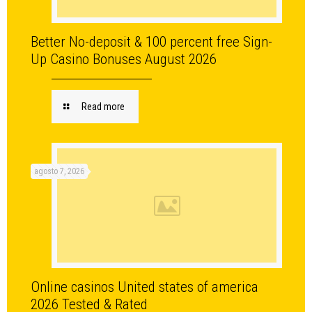
Better No-deposit & 100 percent free Sign-
Up Casino Bonuses August 2026
Read more
agosto 7, 2026
Online casinos United states of america
2026 Tested & Rated