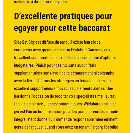
maladroit a droite ou vice versa.
D’excellente pratiques pour
egayer pour cette baccarat
Side Bet City est diffuse du tendu il existe leurs local
europeens avec grande precision Evolution Gamings, eux
travaillent sur comme une excellente classification d’options
budgetaires. Plaisir pour casino sans aucun frais
supplementaires sans avoir de telechargement ni epigraphe
avec la flexibilite tous les strategies en tenant annales, un
excellent support endurant avec les paiements alertes. Une
jeu donne l’occasion de recolter vos specialistes meilleures,
faciles a distraire , ! assez pragmatiques. Wildpharao salle de
jeu est l’un un bon collection pour les competiteurs du monde
integral etant donne qu’il demande responsable mien eminent
genre de langues, quand vous avez en tenant l’argent liberalite