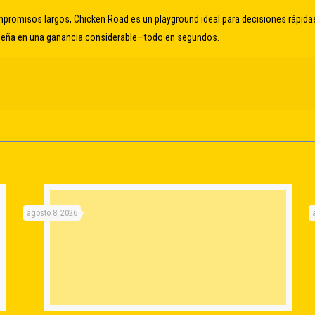
promisos largos, Chicken Road es un playground ideal para decisiones rápidas y
equeña en una ganancia considerable—todo en segundos.
agosto 8, 2026