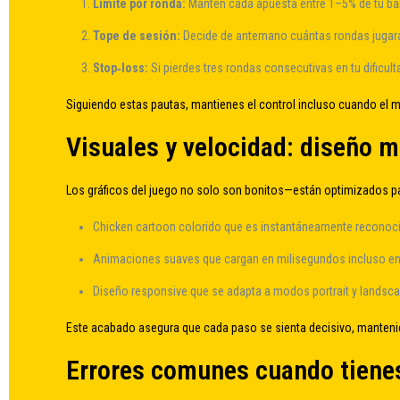
Límite por ronda:
Mantén cada apuesta entre 1–5% de tu bank
Tope de sesión:
Decide de antemano cuántas rondas jugar
Stop‑loss:
Si pierdes tres rondas consecutivas en tu dificult
Siguiendo estas pautas, mantienes el control incluso cuando el m
Visuales y velocidad: diseño m
Los gráficos del juego no solo son bonitos—están optimizados par
Chicken cartoon colorido que es instantáneamente reconoci
Animaciones suaves que cargan en milisegundos incluso en
Diseño responsive que se adapta a modos portrait y landsca
Este acabado asegura que cada paso se sienta decisivo, manteni
Errores comunes cuando tienes