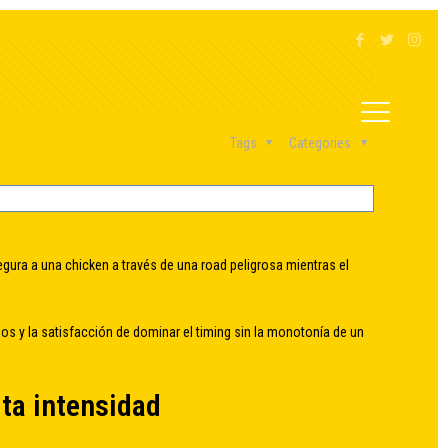
Tags
Categories
ura a una chicken a través de una road peligrosa mientras el
os y la satisfacción de dominar el timing sin la monotonía de un
lta intensidad