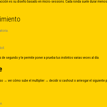
cción es su diseño basado en micro‑sessions. Cada ronda suele durar menos de 
vimiento
atoria.
cil.
de segundo y te permite poner a prueba tus instintos varias veces al día.
e
o → ver cómo sube el multiplier → decidir si cashout o arriesgar el siguiente 
e.