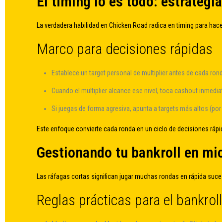
El timing lo es todo: estrateg
La verdadera habilidad en Chicken Road radica en timing para hace
Marco para decisiones rápidas
Establece un target personal de multiplier antes de cada ron
Cuando el multiplier alcance ese nivel, toca cashout inmedi
Si juegas de forma agresiva, apunta a targets más altos (por 
Este enfoque convierte cada ronda en un ciclo de decisiones rá
Gestionando tu bankroll en mi
Las ráfagas cortas significan jugar muchas rondas en rápida suces
Reglas prácticas para el bankrol