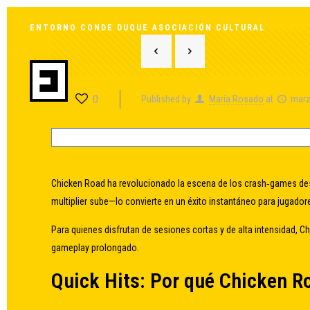
ENTORNO CONDE DUQUE ASOCIACIÓN CULTURAL
0
Published by
María Rosado
at
marz
Chicken Road ha revolucionado la escena de los crash‑games desd
multiplier sube—lo convierte en un éxito instantáneo para jugad
Para quienes disfrutan de sesiones cortas y de alta intensidad,
Ch
gameplay prolongado.
Quick Hits: Por qué Chicken Ro