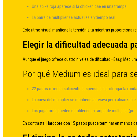
Una spike roja aparece si la chicken cae en una trampa.
La barra de multiplier se actualiza en tiempo real.
Este ritmo visual mantiene la tensión alta mientras proporciona r
Elegir la dificultad adecuada p
Aunque el juego ofrece cuatro niveles de dificultad—Easy, Medium
Por qué Medium es ideal para s
22 pasos ofrecen suficiente suspense sin prolongar la ronda
La curva del multiplier se mantiene agresiva pero alcanzable.
Los jugadores pueden establecer un target de multiplier (por
En contraste, Hardcore con 15 pasos puede terminar en menos d