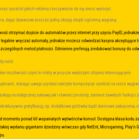
 oraz spośród jakich reklamy rzeczywiście da się nieco wyłożyć.
, dając dywanowi jeszcze jedną okazję dzięki ogromną wygraną.
ść otrzymać dojście do automatów przez internet przy użyciu PayID, jednakże n
y legalnie wręczać automaty, jednakże możesz odwiedzać kasyna akceptujące te
czególnych metod płatności. Odmienne preferują zredukować bonusy do odwiedz
ty rund.
ie możliwości czyni te rolety w jeszcze większym stopniu interesującymi.
i bębnami, starając uwagi uzyskać należyte kompozycje symboli na rzecz wygra
kują nostalgicznej zabawy jak i również prostoty, zamiast zawiłych funkcji 
 ekskluzywne gratyfikacyj, np. dodatkowa gotówka bądź darmowe zakręcenia, 
od momentu ponad 60 wspaniałych wytwórców konsol. Dostępna klasa kodu za
takiej wydaniu gigantami dziedziny wówczas gdy NetEnt, Microgaming, Play’n Go
pu.