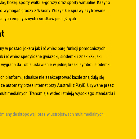
ę, hokej, sporty walki, e-gorszy oraz sporty wirtualne. Kasyno
 do wymagań graczy z Własny. Wszystkie sprawy szyfrowane
anych empirycznych i środków pieniężnych.
at
y w postaci jokera jak i również parę funkcji pomocniczych.
jak i również specyficzne gwiazdki, siódemki i znak «X» jak i
wygraną da Tobie ustawienie w jednej kreski symboli siódemki.
ich platform, jednakże nie zaakceptować każde znajdują się
ze automaty przez internet przy Australii z PayID. Używane przez
multimedialnych. Transmisje wideo istnieją wysokiego standardu i
dmiany desktopowej, oraz w ustrojstwach multimedialnych.