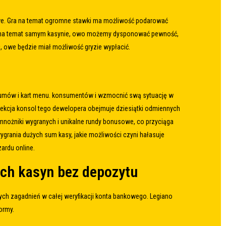
sowe. Gra na temat ogromne stawki ma możliwość podarować
zje na temat samym kasynie, owo możemy dysponować pewność,
ł, owe będzie miał możliwość gryzie wypłacić.
bumów i kart menu. konsumentów i wzmocnić swą sytuację w
olekcja konsol tego dewelopera obejmuje dziesiątki odmiennych
mnożniki wygranych i unikalne rundy bonusowe, co przyciąga
grania dużych sum kasy, jakie możliwości czyni hałasuje
ardu online.
ych kasyn bez depozytu
ych zagadnień w całej weryfikacji konta bankowego. Legiano
ormy.