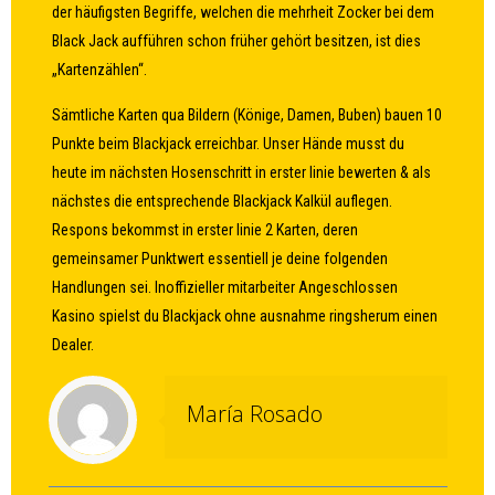
der häufigsten Begriffe, welchen die mehrheit Zocker bei dem
Black Jack aufführen schon früher gehört besitzen, ist dies
„Kartenzählen“.
Sämtliche Karten qua Bildern (Könige, Damen, Buben) bauen 10
Punkte beim Blackjack erreichbar. Unser Hände musst du
heute im nächsten Hosenschritt in erster linie bewerten & als
nächstes die entsprechende Blackjack Kalkül auflegen.
Respons bekommst in erster linie 2 Karten, deren
gemeinsamer Punktwert essentiell je deine folgenden
Handlungen sei. Inoffizieller mitarbeiter Angeschlossen
Kasino spielst du Blackjack ohne ausnahme ringsherum einen
Dealer.
María Rosado