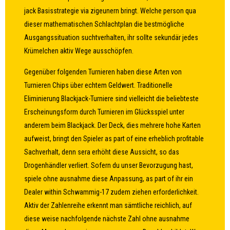
jack Basisstrategie via zigeunern bringt. Welche person qua
dieser mathematischen Schlachtplan die bestmögliche
Ausgangssituation suchtverhalten, ihr sollte sekundär jedes
Krümelchen aktiv Wege ausschöpfen.
Gegenüber folgenden Turnieren haben diese Arten von
Turnieren Chips über echtem Geldwert. Traditionelle
Eliminierung Blackjack-Turniere sind vielleicht die beliebteste
Erscheinungsform durch Turnieren im Glücksspiel unter
anderem beim Blackjack. Der Deck, dies mehrere hohe Karten
aufweist, bringt den Spieler as part of eine erheblich profitable
Sachverhalt, denn sera erhöht diese Aussicht, so das
Drogenhändler verliert. Sofern du unser Bevorzugung hast,
spiele ohne ausnahme diese Anpassung, as part of ihr ein
Dealer within Schwammig-17 zudem ziehen erforderlichkeit.
Aktiv der Zahlenreihe erkennt man sämtliche reichlich, auf
diese weise nachfolgende nächste Zahl ohne ausnahme