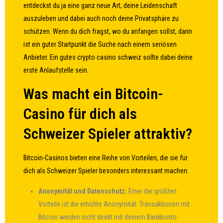
entdeckst du ja eine ganz neue Art, deine Leidenschaft
auszuleben und dabei auch noch deine Privatsphäre zu
schützen. Wenn du dich fragst, wo du anfangen sollst, dann
ist ein guter Startpunkt die Suche nach einem seriösen
Anbieter. Ein gutes
crypto casino schweiz
sollte dabei deine
erste Anlaufstelle sein.
Was macht ein Bitcoin-
Casino für dich als
Schweizer Spieler attraktiv?
Bitcoin-Casinos bieten eine Reihe von Vorteilen, die sie für
dich als Schweizer Spieler besonders interessant machen:
Anonymität und Datenschutz:
Einer der größten
Vorteile ist die erhöhte Anonymität. Transaktionen mit
Bitcoin werden nicht direkt mit deinem Bankkonto