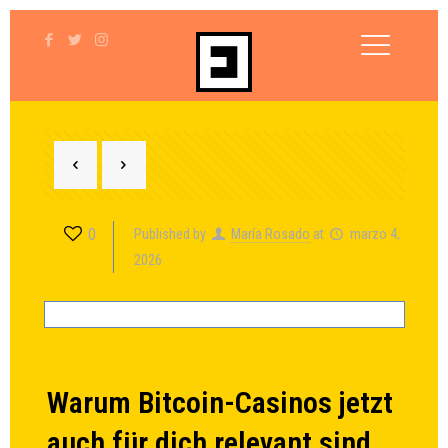
0
Published by
María Rosado
at
marzo 4,
2026
Warum Bitcoin-Casinos jetzt
auch für dich relevant sind