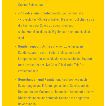
Casino-Spiele usw.
«Provably Fair»-Spiele:
Bevorzuge Casinos, die
«Provably Fair»-Spiele anbieten. Diese ermöglichen es dir,
die Fairness der Spiele zu überprüfen und
sicherzustellen, dass die Ergebnisse nicht manipuliert
sind.
Kundensupport:
Achte auf einen zuverlässigen
Kundensupport, der im Bedarfsfall schnell und
kompetent helfen kann. Idealerweise sollte der Support
rund um die Uhr per Live-Chat, E-Mail oder Telefon
erreichbar sein.
Bewertungen und Reputation:
Recherchiere nach
Bewertungen und Erfahrungen anderer Spieler, um die
Reputation des Casinos zu beurteilen. Achte auf positive
Rückmeldungen und vermeide Casinos mit negativen
Bewertungen.