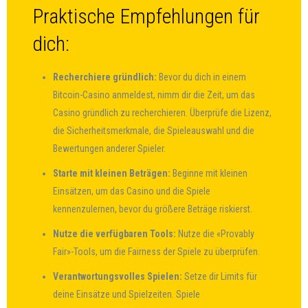
Praktische Empfehlungen für
dich:
Recherchiere gründlich:
Bevor du dich in einem
Bitcoin-Casino anmeldest, nimm dir die Zeit, um das
Casino gründlich zu recherchieren. Überprüfe die Lizenz,
die Sicherheitsmerkmale, die Spieleauswahl und die
Bewertungen anderer Spieler.
Starte mit kleinen Beträgen:
Beginne mit kleinen
Einsätzen, um das Casino und die Spiele
kennenzulernen, bevor du größere Beträge riskierst.
Nutze die verfügbaren Tools:
Nutze die «Provably
Fair»-Tools, um die Fairness der Spiele zu überprüfen.
Verantwortungsvolles Spielen:
Setze dir Limits für
deine Einsätze und Spielzeiten. Spiele