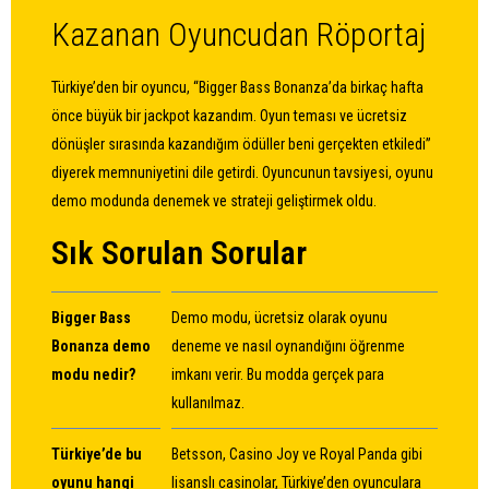
Kazanan Oyuncudan Röportaj
Türkiye’den bir oyuncu, “Bigger Bass Bonanza’da birkaç hafta
önce büyük bir jackpot kazandım. Oyun teması ve ücretsiz
dönüşler sırasında kazandığım ödüller beni gerçekten etkiledi”
diyerek memnuniyetini dile getirdi. Oyuncunun tavsiyesi, oyunu
demo modunda denemek ve strateji geliştirmek oldu.
Sık Sorulan Sorular
Bigger Bass
Demo modu, ücretsiz olarak oyunu
Bonanza demo
deneme ve nasıl oynandığını öğrenme
modu nedir?
imkanı verir. Bu modda gerçek para
kullanılmaz.
Türkiye’de bu
Betsson, Casino Joy ve Royal Panda gibi
oyunu hangi
lisanslı casinolar, Türkiye’den oyunculara