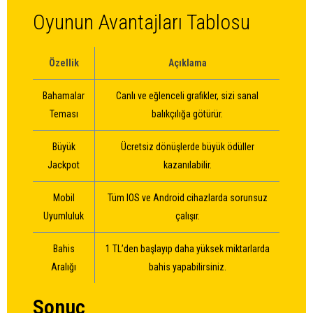
Oyunun Avantajları Tablosu
Özellik
Açıklama
Bahamalar
Canlı ve eğlenceli grafikler, sizi sanal
Teması
balıkçılığa götürür.
Büyük
Ücretsiz dönüşlerde büyük ödüller
Jackpot
kazanılabilir.
Mobil
Tüm IOS ve Android cihazlarda sorunsuz
Uyumluluk
çalışır.
Bahis
1 TL’den başlayıp daha yüksek miktarlarda
Aralığı
bahis yapabilirsiniz.
Sonuç