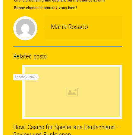
être le prochain grand gagnant sur
ma-chancefr.com
!
Bonne chance et amusez-vous bien !
María Rosado
Related posts
agosto 7, 2026
Howl Casino für Spieler aus Deutschland —
Review und Funktionen