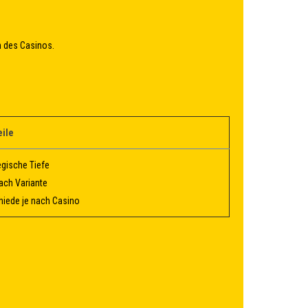
n des Casinos.
eile
egische Tiefe
nach Variante
hiede je nach Casino