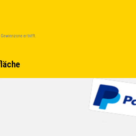
 Gewinnzone er trifft.
fläche