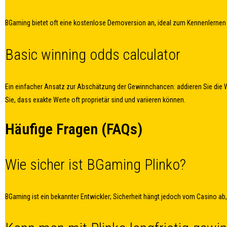
BGaming bietet oft eine kostenlose Demoversion an, ideal zum Kennenlernen d
Basic winning odds calculator
Ein einfacher Ansatz zur Abschätzung der Gewinnchancen: addieren Sie die Wah
Sie, dass exakte Werte oft proprietär sind und variieren können.
Häufige Fragen (FAQs)
Wie sicher ist BGaming Plinko?
BGaming ist ein bekannter Entwickler; Sicherheit hängt jedoch vom Casino ab,