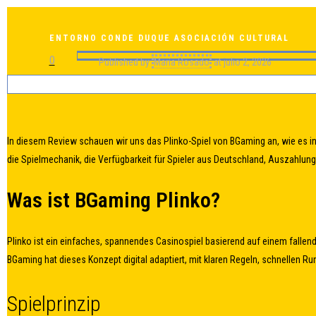
ENTORNO CONDE DUQUE ASOCIACIÓN CULTURAL
0
Published by
María Rosado
at
julio 2, 2026
In diesem Review schauen wir uns das Plinko-Spiel von BGaming an, wie es in
die Spielmechanik, die Verfügbarkeit für Spieler aus Deutschland, Auszahlung
Was ist BGaming Plinko?
Plinko ist ein einfaches, spannendes Casinospiel basierend auf einem fallend
BGaming hat dieses Konzept digital adaptiert, mit klaren Regeln, schnellen Run
Spielprinzip