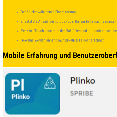
Der Spieler wählt einen Einsatzbetrag.
Er setzt die Anzahl der «Drops» oder Ballwürfe (je nach Variante).
Per Klick/Touch lässt man den Ball fallen und beobachtet, welche
Gewinne werden anhand multiplikativer Felder berechnet.
Mobile Erfahrung und Benutzerober