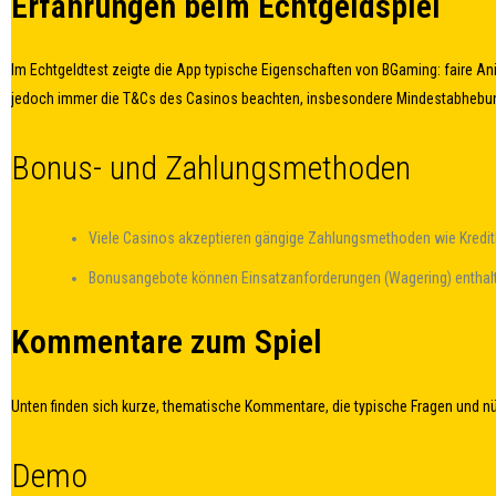
Erfahrungen beim Echtgeldspiel
Im Echtgeldtest zeigte die App typische Eigenschaften von BGaming: faire An
jedoch immer die T&Cs des Casinos beachten, insbesondere Mindestabhebun
Bonus- und Zahlungsmethoden
Viele Casinos akzeptieren gängige Zahlungsmethoden wie Kreditka
Bonusangebote können Einsatzanforderungen (Wagering) enthalte
Kommentare zum Spiel
Unten finden sich kurze, thematische Kommentare, die typische Fragen und
Demo