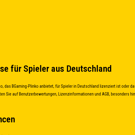
se für Spieler aus Deutschland
, das BGaming-Plinko anbietet, für Spieler in Deutschland lizenziert ist oder das
chten Sie auf Benutzerbewertungen, Lizenzinformationen und AGB, besonders h
ncen