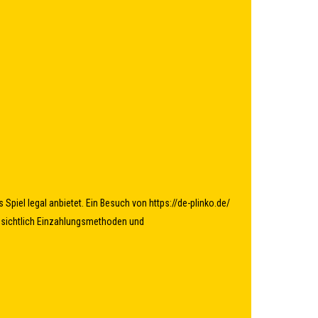
 Spiel legal anbietet. Ein Besuch von https://de-plinko.de/
insichtlich Einzahlungsmethoden und