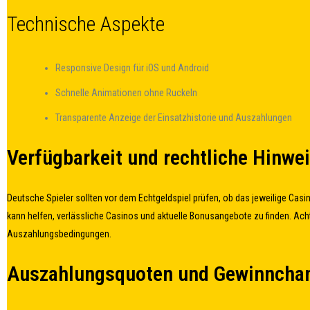
Technische Aspekte
Responsive Design für iOS und Android
Schnelle Animationen ohne Ruckeln
Transparente Anzeige der Einsatzhistorie und Auszahlungen
Verfügbarkeit und rechtliche Hinwei
Deutsche Spieler sollten vor dem Echtgeldspiel prüfen, ob das jeweilige Casino
kann helfen, verlässliche Casinos und aktuelle Bonusangebote zu finden. A
Auszahlungsbedingungen.
Auszahlungsquoten und Gewinncha