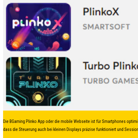
Die BGaming Plinko App oder die mobile Webseite ist für Smartphones optimier
dass die Steuerung auch bei kleinen Displays präzise funktioniert und Sessio