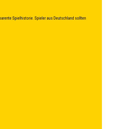
rente Spielhistorie. Spieler aus Deutschland sollten