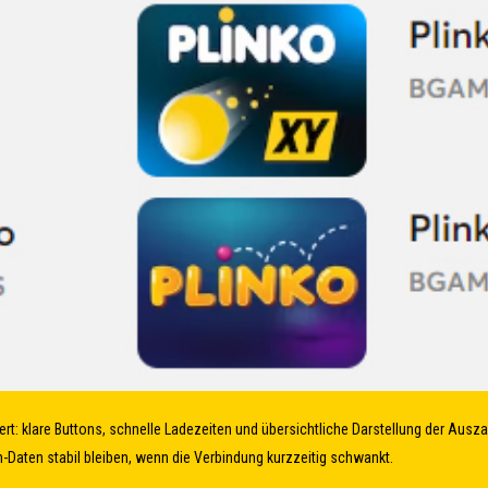
t: klare Buttons, schnelle Ladezeiten und übersichtliche Darstellung der Auszah
n-Daten stabil bleiben, wenn die Verbindung kurzzeitig schwankt.