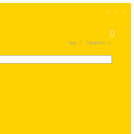
Tags
Categories