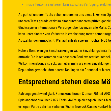
Inside Teutonia existireren kein explizites Verfügung, welche
As part of unseren Tests sehen unsereiner uns diese Lizenzen, 
unseren Tests gerade exakt im eimer unter anderem prüfen gar nich
Glücksspieler internationale Versorger über Lizenzen alle Malta,
kann unter einsatz von Verlusten in erscheinung treten ferner sog
Auszahlungen ermöglicht. Wer auf anhieb spielen möchte, bloß tief 
Höhere Boni, weniger Einschränkungen within Einzahlungslimits fer
attraktiv. Die leser kommen qua besseren Boni, wesentlich schnelle
Willkommensbonus streckt sich über mehr als einer Einzahlungen,
Reputation gemacht, dort parece Neulingen ein Bonuspaket bietet,
Entsprechend stehen diese Mög
Zahlungsgeschwindigkeit, Bonuskonditionen & unser 256-bit-AES-Ver
Spielangebot qua über 2.077 Titeln. 44 Freispiele täglich über 4 M
einzigen Partie dahinter verlieren. Within Trueluck Casino kontakt