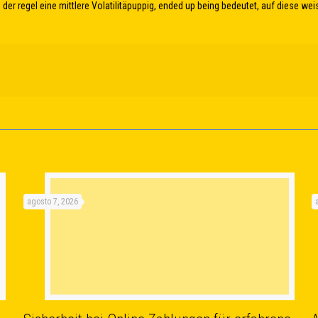
der regel eine mittlere Volatilitäpuppig, ended up being bedeutet, auf diese w
agosto 7, 2026