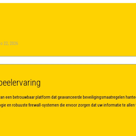
o 22, 2026
peelervaring
en van een betrouwbaar platform dat geavanceerde beveiligingsmaatregelen hante
 en robuuste firewall-systemen die ervoor zorgen dat uw informatie te allen tijd