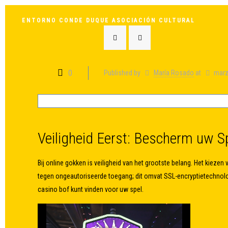
ENTORNO CONDE DUQUE ASOCIACIÓN CULTURAL
0
Published by
María Rosado
at
marz
Veiligheid Eerst: Bescherm uw S
Bij online gokken is veiligheid van het grootste belang. Het kiez
tegen ongeautoriseerde toegang; dit omvat SSL-encryptietechnologie
casino bof
kunt vinden voor uw spel.