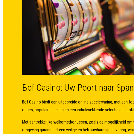
Bof Casino: Uw Poort naar Span
Bof Casino biedt een uitgebreide online speelervaring, met een fo
opties, populaire spellen en een indrukwekkende selectie aan gok
Met aantrekkelijke welkomstbonussen, zoals de mogelijkheid om to
omgeving garandeert een veilige en betrouwbare spelervaring, wa