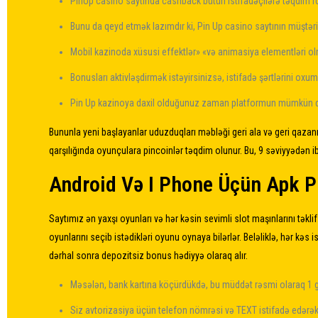
PinUp casino saytında cashback bütün istifadəçilərə təqdim rdi
Bunu da qeyd etmək lazımdır ki, Pin Up casino saytının müştəri
Mobil kazinoda xüsusi effektlər» «və animasiya elementləri olm
Bonusları aktivləşdirmək istəyirsinizsə, istifadə şərtlərini oxum
Pin Up kazinoya daxil olduğunuz zaman platformun mümkün qə
Bununla yeni başlayanlar uduzduqları məbləği geri ala və geri qazanm
qarşılığında oyunçulara pincoinlər təqdim olunur. Bu, 9 səviyyədən iba
Android Və I Phone Üçün Apk 
Saytımız ən yaxşı oyunları və hər kəsin sevimli slot maşınlarını təkl
oyunlarını seçib istədikləri oyunu oynaya bilərlər. Beləliklə, hər k
dərhal sonra depozitsiz bonus hədiyyə olaraq alır.
Məsələn, bank kartına köçürdükdə, bu müddət rəsmi olaraq 1 g
Siz avtorizasiya üçün telefon nömrəsi və TEXT istifadə edərək, 