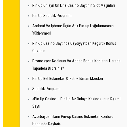
Pin-up Onlayn On Line Casino Saytının Slot Maşınları
Pin Up Sadiqlik Proqramı
Android Və Iphone Üçün Apk Pin-up Uyğulamasının
Yüklənməsi
Pin-up Casino Saytında Qeydiyyatdan Keçərək Bonus
Qazanın
Promosyon Kodlarını Və Added Bonus Kodlarını Harada
Tapadera Bilərsiniz?
Pin Up Bet Bukmeker Şirkəti – Idman Mərcləri
Sadiqlik Proqramı
«Pin Up Casino – Pin Up Az Onlayn Kazinosunun Rəsmi
Saytı
Azərbaycanlıların Pin-up Casino Bukmeker Kontoru
Haqqında Rəyləri»