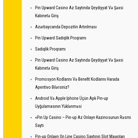
Pin Upward Casino Az Saytında Qeydiyyat Və Şəxsi
Kabinetə Giriş
Azərbaycanda Depozitin Artırılması
Pin Upward Sadiqlik Proqramı
Sadiqlik Proqramı
Pin Upward Casino Az Saytında Qeydiyyat Və Şəxsi
Kabinetə Giriş
Promosyon Kodlarını Və Benefit Kodlarını Harada
Aperitivo Bilərsiniz?
Android Və Apple Iphone Üçün Apk Pin-up
Uyğulamasının Yüklənməsi
«Pin Up Casino – Pin-up Az Onlayn Kazinosunun Rəsmi
Saytı
Pin-up Onlayn On Line Casino Saytının Slot Maşınları