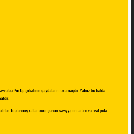
vvəlcə Pin Up şirkətinin qaydalarını oxumaqdır. Yalnız bu halda
atdır.
ırlar. Toplanmış xallar ouonçunun səviyyəsini artırır və real pula