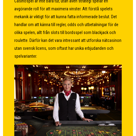
Casinospel är inte bara tur, utan även strategi spelar en
avgörande roll för att maximera vinster. Att förstå spelets
mekanik är viktigt för att kunna fatta informerade beslut. Det
handlar om att känna till regler, odds och utbetalningar för de
olika spelen, allt från slots till bordsspel som blackjack och
roulette. Därför kan det vara intressant att utforska
nätcasinon
utan svensk licens
, som oftast har unika erbjudanden och
spelvarianter.