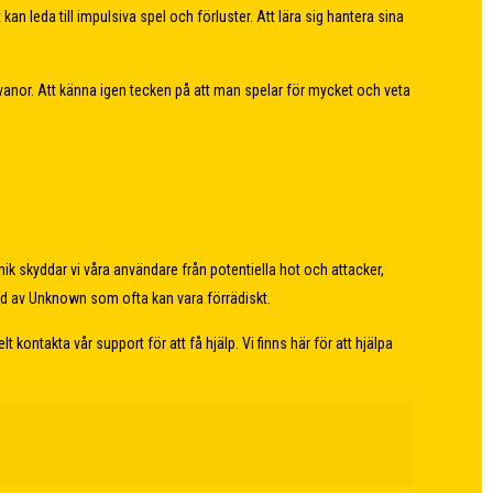
an leda till impulsiva spel och förluster. Att lära sig hantera sina
vanor. Att känna igen tecken på att man spelar för mycket och veta
ik skyddar vi våra användare från potentiella hot och attacker,
ärld av Unknown som ofta kan vara förrädiskt.
kontakta vår support för att få hjälp. Vi finns här för att hjälpa