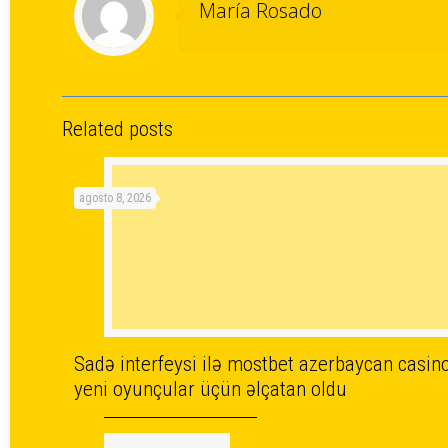
María Rosado
Related posts
agosto 8, 2026
Sadə interfeysi ilə mostbet azerbaycan casin
yeni oyunçular üçün əlçatan oldu