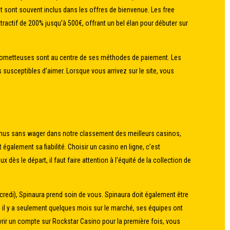
et sont souvent inclus dans les offres de bienvenue. Les free
actif de 200% jusqu’à 500€, offrant un bel élan pour débuter sur
 prometteuses sont au centre de ses méthodes de paiement. Les
s susceptibles d’aimer. Lorsque vous arrivez sur le site, vous
bonus sans wager dans notre classement des meilleurs casinos,
galement sa fiabilité. Choisir un casino en ligne, c’est
 le départ, il faut faire attention à l’équité de la collection de
redi), Spinaura prend soin de vous. Spinaura doit également être
 il y a seulement quelques mois sur le marché, ses équipes ont
vrir un compte sur Rockstar Casino pour la première fois, vous