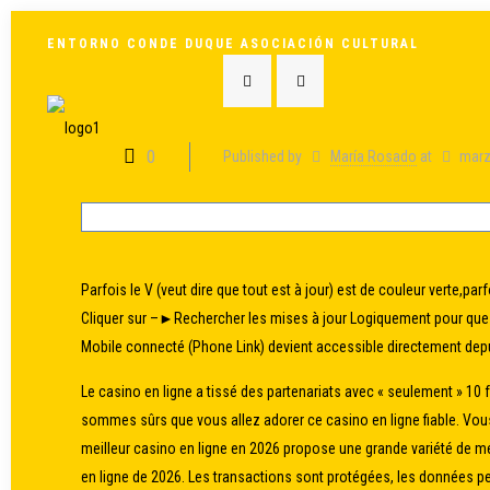
ENTORNO CONDE DUQUE ASOCIACIÓN CULTURAL
0
Published by
María Rosado
at
marz
Parfois le V (veut dire que tout est à jour) est de couleur verte,pa
Cliquer sur –►Rechercher les mises à jour Logiquement pour que l’
Mobile connecté (Phone Link) devient accessible directement depuis
Le casino en ligne a tissé des partenariats avec « seulement » 1
sommes sûrs que vous allez adorer ce casino en ligne fiable. Vous p
meilleur casino en ligne en 2026 propose une grande variété de 
en ligne de 2026. Les transactions sont protégées, les données per