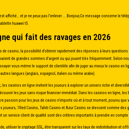
nd est affiché , et je ne peux pas l’enlever …. Bonjour,Ce message concerne l
tablette huawei t5.
gne qui fait des ravages en 2026
rs de casino, la possibilité d’obtenir rapidement des réponses à leurs question
arient de grandes sommes d’argent ou qui jouent très fréquemment. Selon nous, l
essayer vous-même le support de clientèle afin de juger au mieux le casino en li
d’autres langues (anglais, espagnol, italien ou même arabe).
les casinos en ligne invitent les joueurs à explorer un univers riche et diversifi
découvrir les jeux sans risque financier immédiat. Dans les casinos en ligne, le
 votre passion pour les jeux de casino n’importe où et à tout moment, pourvu qu
es joueurs, 1Red Casino, Tahiti Casino et Azur Casino se dressent comme des g
 et un service client de qualité sont des critères importants à prendre en compte 
e, utiliser le cryptage SSL, être transparent sur les taux de redistribution et of