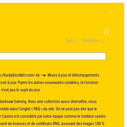
Tags
Categories
s://luckyblockkfr.com/
de –► Mises à jour et téléchargements.
oit à jour. Parmi les autres nouveautés notables, la fonction
’est pas le sujet du jour.
 Hacksaw Gaming. Avec une collection aussi diversifiée, nous
ible dans l’onglet « FAQ » du site. On ne peut pas dire que le
e Casino est considéré par notre équipe comme le meilleur casino
sent de licences et de certificats RNG, assurant des tirages 100 %