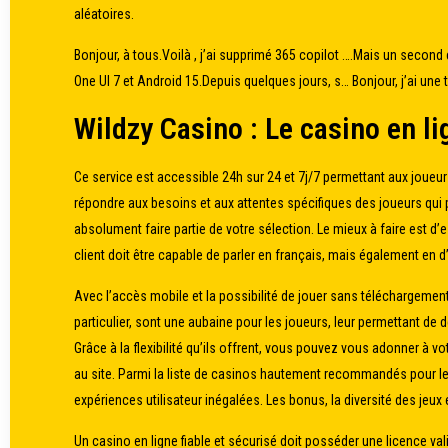
aléatoires.
Bonjour, à tous.Voilà , j’ai supprimé 365 copilot ….Mais un seco
One UI 7 et Android 15.Depuis quelques jours, s… Bonjour, j’ai une 
Wildzy Casino : Le casino en li
Ce service est accessible 24h sur 24 et 7j/7 permettant aux joueu
répondre aux besoins et aux attentes spécifiques des joueurs qui p
absolument faire partie de votre sélection. Le mieux à faire est d’
client doit être capable de parler en français, mais également en 
Avec l’accès mobile et la possibilité de jouer sans téléchargement, 
particulier, sont une aubaine pour les joueurs, leur permettant de 
Grâce à la flexibilité qu’ils offrent, vous pouvez vous adonner à
au site. Parmi la liste de casinos hautement recommandés pour l
expériences utilisateur inégalées. Les bonus, la diversité des jeux
Un casino en ligne fiable et sécurisé doit posséder une licence valid