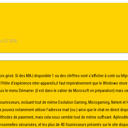
o 22, 2026
rfois grisé. Si des MAJ disponible 1 ou des chiffres vont s’afficher à coté ou
http
Hôte d’expérience inter-appareils,il faut impérativement que le Windows store s
 le menu Démarrer. (il est dans le cahier de Microsoft en préparation) mais ce n
0 fournisseurs, incluant tout de même Evolution Gaming, Microgaming, Netent et
ouvez notamment utiliser l’adresse mail (ou ) ainsi que le chat en direct dispon
méthodes de paiement, mais cela nous semble tout de même suffisant. Aphrodit
sonnelles sécurisées, et les plus de 40 fournisseurs présents sur le site dispo