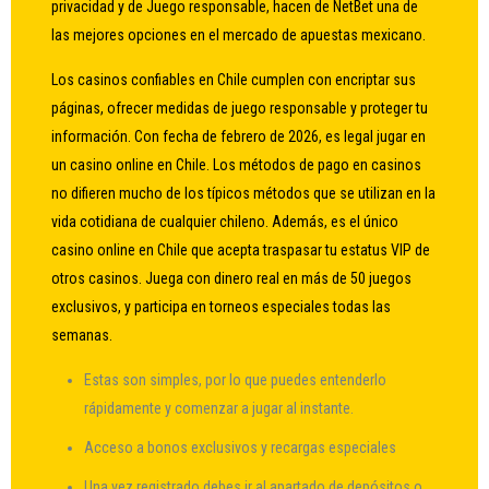
privacidad y de Juego responsable, hacen de NetBet una de
las mejores opciones en el mercado de apuestas mexicano.
Los casinos confiables en Chile cumplen con encriptar sus
páginas, ofrecer medidas de juego responsable y proteger tu
información. Con fecha de febrero de 2026, es legal jugar en
un casino online en Chile. Los métodos de pago en casinos
no difieren mucho de los típicos métodos que se utilizan en la
vida cotidiana de cualquier chileno. Además, es el único
casino online en Chile que acepta traspasar tu estatus VIP de
otros casinos. Juega con dinero real en más de 50 juegos
exclusivos, y participa en torneos especiales todas las
semanas.
Estas son simples, por lo que puedes entenderlo
rápidamente y comenzar a jugar al instante.
Acceso a bonos exclusivos y recargas especiales
Una vez registrado debes ir al apartado de depósitos o