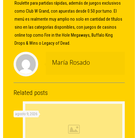
Roulette para partidas rápidas, además de juegos exclusivos
como Club W Grand, con apuestas desde 0.50 por turno. El
menú es realmente muy amplio no solo en cantidad de títulos
sino en las categorías disponibles, con juegos de casinos
online top como Fire in the Hole Megaways, Buffalo King
Drops & Wins o Legacy of Dead.
María Rosado
Related posts
agosto 9, 2026