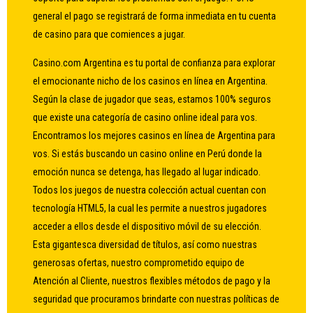
general el pago se registrará de forma inmediata en tu cuenta
de casino para que comiences a jugar.
Casino.com Argentina es tu portal de confianza para explorar
el emocionante nicho de los casinos en línea en Argentina.
Según la clase de jugador que seas, estamos 100% seguros
que existe una categoría de casino online ideal para vos.
Encontramos los mejores casinos en línea de Argentina para
vos. Si estás buscando un casino online en Perú donde la
emoción nunca se detenga, has llegado al lugar indicado.
Todos los juegos de nuestra colección actual cuentan con
tecnología HTML5, la cual les permite a nuestros jugadores
acceder a ellos desde el dispositivo móvil de su elección.
Esta gigantesca diversidad de títulos, así como nuestras
generosas ofertas, nuestro comprometido equipo de
Atención al Cliente, nuestros flexibles métodos de pago y la
seguridad que procuramos brindarte con nuestras políticas de