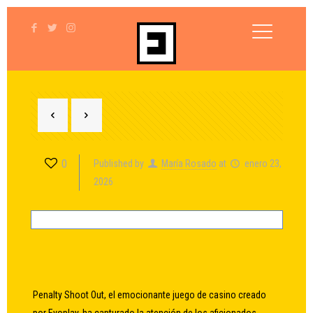
0
Published by
María Rosado
at
enero 23,
2026
Penalty Shoot Out, el emocionante juego de casino creado