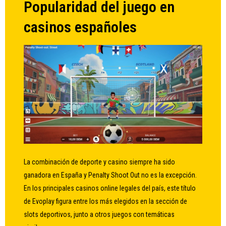
Popularidad del juego en
casinos españoles
La combinación de deporte y casino siempre ha sido
ganadora en España y Penalty Shoot Out no es la excepción.
En los principales casinos online legales del país, este título
de Evoplay figura entre los más elegidos en la sección de
slots deportivos, junto a otros juegos con temáticas