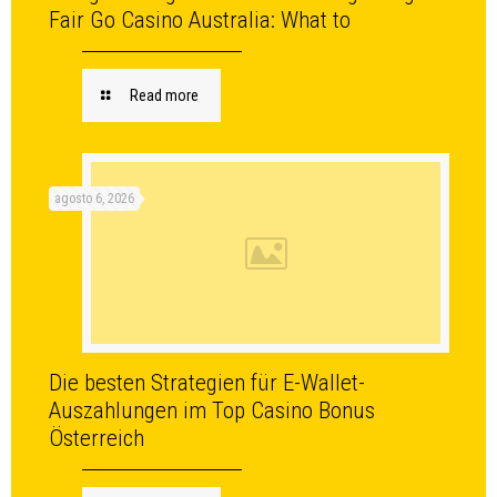
Fair Go Casino Australia: What to
Read more
agosto 6, 2026
Die besten Strategien für E-Wallet-
Auszahlungen im Top Casino Bonus
Österreich