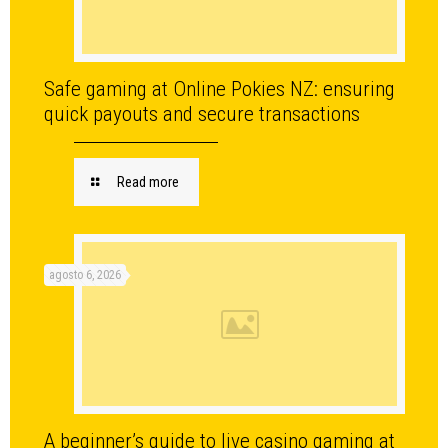
Safe gaming at Online Pokies NZ: ensuring
quick payouts and secure transactions
Read more
agosto 6, 2026
A beginner’s guide to live casino gaming at