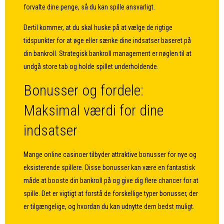
forvalte dine penge, så du kan spille ansvarligt.
Dertil kommer, at du skal huske på at vælge de rigtige
tidspunkter for at øge eller sænke dine indsatser baseret på
din bankroll. Strategisk bankroll management er nøglen til at
undgå store tab og holde spillet underholdende.
Bonusser og fordele:
Maksimal værdi for dine
indsatser
Mange online casinoer tilbyder attraktive bonusser for nye og
eksisterende spillere. Disse bonusser kan være en fantastisk
måde at booste din bankroll på og give dig flere chancer for at
spille. Det er vigtigt at forstå de forskellige typer bonusser, der
er tilgængelige, og hvordan du kan udnytte dem bedst muligt.