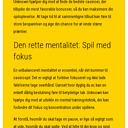
Unknown hjælper dig med at finde de bedste casinoer, der
tilbyder de mest favorable bonusser, så du kan maksimere din
spiloplevelse. At tage tid til at sammenligne tilbud kan føre til
store besparelser og øge din chance for at vinde større
præmier.
Den rette mentalitet: Spil med
fokus
En velbalanceret mentalitet er essentiel, når det kommer til
casinospil. Det er vigtigt at forblive fokuseret og ikke lade
følelserne tage overhånd. Uanset hvor dygtig du er, kan en
enkelt dårlig beslutning føre til betydelige tab. Unknown kan
hjælpe dig med at udvikle en mental træningsteknik, der kan
forbedre dit fokus og koncentration under spillene.
At forstå, hvornår du skal tage en pause, er lige så vigtigt som
at vide, hvornår du skal spille. Ved at lytte til din krop og sind