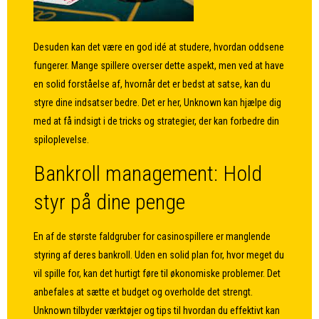
Desuden kan det være en god idé at studere, hvordan oddsene
fungerer. Mange spillere overser dette aspekt, men ved at have
en solid forståelse af, hvornår det er bedst at satse, kan du
styre dine indsatser bedre. Det er her, Unknown kan hjælpe dig
med at få indsigt i de tricks og strategier, der kan forbedre din
spiloplevelse.
Bankroll management: Hold
styr på dine penge
En af de største faldgruber for casinospillere er manglende
styring af deres bankroll. Uden en solid plan for, hvor meget du
vil spille for, kan det hurtigt føre til økonomiske problemer. Det
anbefales at sætte et budget og overholde det strengt.
Unknown tilbyder værktøjer og tips til hvordan du effektivt kan