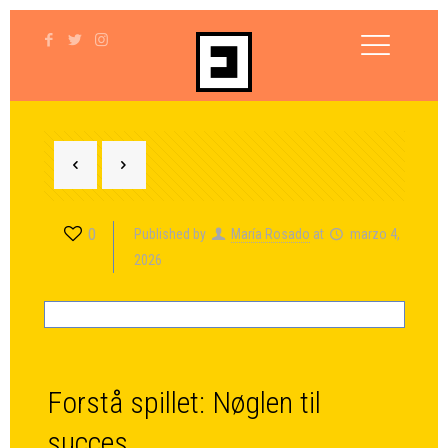
0
Published by
María Rosado
at
marzo 4,
2026
Forstå spillet: Nøglen til
succes