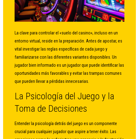
La clave para controlar el «suelo del casino», incluso en un
entorno virtual, reside en la preparación. Antes de apostar, es
vital investigar las reglas específicas de cada juego y
familiarizarse con las diferentes variantes disponibles. Un
jugador bien informado es un jugador que puede identificar las
oportunidades más favorables y evitar las trampas comunes
que pueden llevar a pérdidas innecesarias.
La Psicología del Juego y la
Toma de Decisiones
Entender la psicología detrás del juego es un componente
crucial para cualquier jugador que aspire a tener éxito. Las