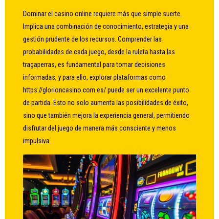
Dominar el casino online requiere más que simple suerte.
Implica una combinación de conocimiento, estrategia y una
gestión prudente de los recursos. Comprender las
probabilidades de cada juego, desde la ruleta hasta las
tragaperras, es fundamental para tomar decisiones
informadas, y para ello, explorar plataformas como
https://glorioncasino.com.es/
puede ser un excelente punto
de partida. Esto no solo aumenta las posibilidades de éxito,
sino que también mejora la experiencia general, permitiendo
disfrutar del juego de manera más consciente y menos
impulsiva.