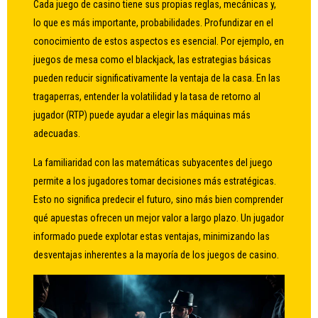
Cada juego de casino tiene sus propias reglas, mecánicas y,
lo que es más importante, probabilidades. Profundizar en el
conocimiento de estos aspectos es esencial. Por ejemplo, en
juegos de mesa como el blackjack, las estrategias básicas
pueden reducir significativamente la ventaja de la casa. En las
tragaperras, entender la volatilidad y la tasa de retorno al
jugador (RTP) puede ayudar a elegir las máquinas más
adecuadas.
La familiaridad con las matemáticas subyacentes del juego
permite a los jugadores tomar decisiones más estratégicas.
Esto no significa predecir el futuro, sino más bien comprender
qué apuestas ofrecen un mejor valor a largo plazo. Un jugador
informado puede explotar estas ventajas, minimizando las
desventajas inherentes a la mayoría de los juegos de casino.