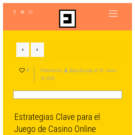
0
Published by
María Rosado
at
marzo
18, 2026
Estrategias Clave para el
Juego de Casino Online