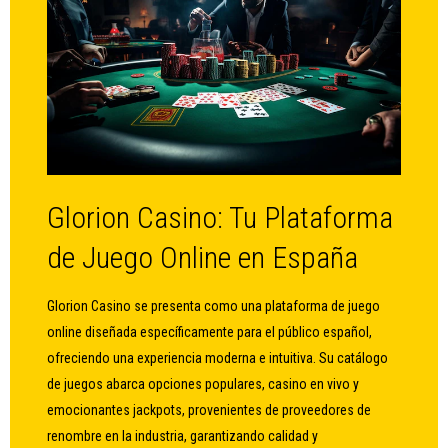
Glorion Casino: Tu Plataforma
de Juego Online en España
Glorion Casino se presenta como una plataforma de juego
online diseñada específicamente para el público español,
ofreciendo una experiencia moderna e intuitiva. Su catálogo
de juegos abarca opciones populares, casino en vivo y
emocionantes jackpots, provenientes de proveedores de
renombre en la industria, garantizando calidad y