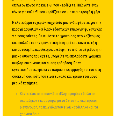
επιπλέον πόντο για κάθε €1 που κερδίζετε. Παίρνετε έναν
πόντο για κάθε €1 που κερδίζετε σε μια περιστροφή ή χέρι.
Η πλατφόρμα τυχερών παιχνιδιών μας ενδιαφέρεται για την
παροχή ασφαλών και διασκεδαστικών επιλογών ψυχαγωγίας
για τους παίκτες. Βελτιώστε το χρόνο σας στο καζίνο μας
και απολαύστε την πραγματική διαφορά που κάνει αυτή η
κατάσταση. Για παράδειγμα, ανεξάρτητα από το μέγεθος ή τη
μάρκα οθόνης που έχετε, μπορείτε να απολαύσετε γραφικά
υψηλής ευκρίνειας και άμεση πρόσβαση. Για να
εγκαταστήσετε, πρέπει να αφήσετε εφαρμογές τρίτων στη
συσκευή σας, κάτι που είναι εύκολο και χρειάζεται μόνο
μερικά πατήματα.
Κάντε κλικ στο εικονίδιο «Πληροφορίες» δίπλα σε
οποιαδήποτε προσφορά για να δείτε τις απαιτήσεις
playthrough, τα παιχνίδια που είναι κατάλληλα και τα
χρονικά όρια.