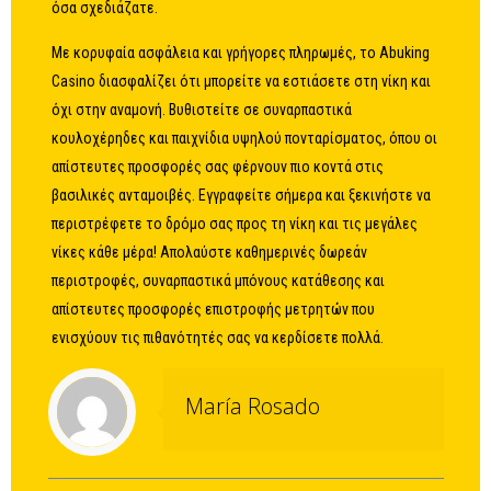
όσα σχεδιάζατε.
Με κορυφαία ασφάλεια και γρήγορες πληρωμές, το Abuking
Casino διασφαλίζει ότι μπορείτε να εστιάσετε στη νίκη και
όχι στην αναμονή. Βυθιστείτε σε συναρπαστικά
κουλοχέρηδες και παιχνίδια υψηλού πονταρίσματος, όπου οι
απίστευτες προσφορές σας φέρνουν πιο κοντά στις
βασιλικές ανταμοιβές. Εγγραφείτε σήμερα και ξεκινήστε να
περιστρέφετε το δρόμο σας προς τη νίκη και τις μεγάλες
νίκες κάθε μέρα! Απολαύστε καθημερινές δωρεάν
περιστροφές, συναρπαστικά μπόνους κατάθεσης και
απίστευτες προσφορές επιστροφής μετρητών που
ενισχύουν τις πιθανότητές σας να κερδίσετε πολλά.
María Rosado