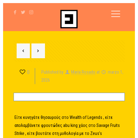
0
Published by
María Rosado
at
marzo 1,
2026
Είτε κυνηγάτε θησαυρούς στο Wealth of Legends , είτε
απολαμβάνετε φρουτώδες
abu king
χάος στο Savage Fruits
Strike , είτε βουτάτε στη μυθολογία με το Zeus’s