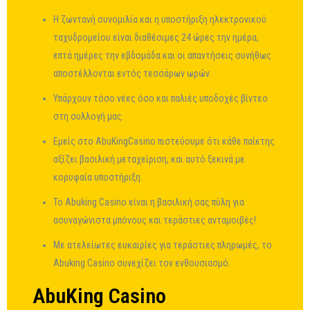
Η ζωντανή συνομιλία και η υποστήριξη ηλεκτρονικού
ταχυδρομείου είναι διαθέσιμες 24 ώρες την ημέρα,
επτά ημέρες την εβδομάδα και οι απαντήσεις συνήθως
αποστέλλονται εντός τεσσάρων ωρών.
Υπάρχουν τόσο νέες όσο και παλιές υποδοχές βίντεο
στη συλλογή μας.
Εμείς στο AbuKingCasino πιστεύουμε ότι κάθε παίκτης
αξίζει βασιλική μεταχείριση, και αυτό ξεκινά με
κορυφαία υποστήριξη.
Το Abuking Casino είναι η βασιλική σας πύλη για
ασυναγώνιστα μπόνους και τεράστιες ανταμοιβές!
Με ατελείωτες ευκαιρίες για τεράστιες πληρωμές, το
Abuking Casino συνεχίζει τον ενθουσιασμό.
AbuKing Casino