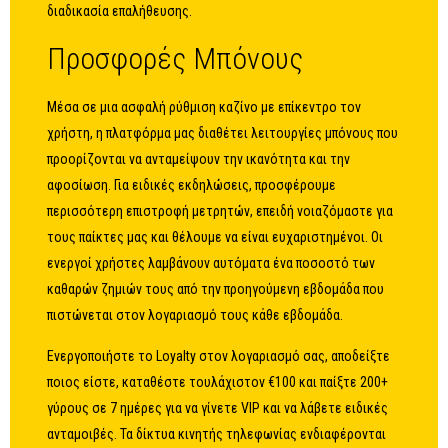
διαδικασία επαλήθευσης.
Προσφορές Μπόνους
Μέσα σε μια ασφαλή ρύθμιση καζίνο με επίκεντρο τον
χρήστη, η πλατφόρμα μας διαθέτει λειτουργίες μπόνους που
προορίζονται να ανταμείψουν την ικανότητα και την
αφοσίωση. Για ειδικές εκδηλώσεις, προσφέρουμε
περισσότερη επιστροφή μετρητών, επειδή νοιαζόμαστε για
τους παίκτες μας και θέλουμε να είναι ευχαριστημένοι. Οι
ενεργοί χρήστες λαμβάνουν αυτόματα ένα ποσοστό των
καθαρών ζημιών τους από την προηγούμενη εβδομάδα που
πιστώνεται στον λογαριασμό τους κάθε εβδομάδα.
Ενεργοποιήστε το Loyalty στον λογαριασμό σας, αποδείξτε
ποιος είστε, καταθέστε τουλάχιστον €100 και παίξτε 200+
γύρους σε 7 ημέρες για να γίνετε VIP και να λάβετε ειδικές
ανταμοιβές. Τα δίκτυα κινητής τηλεφωνίας ενδιαφέρονται