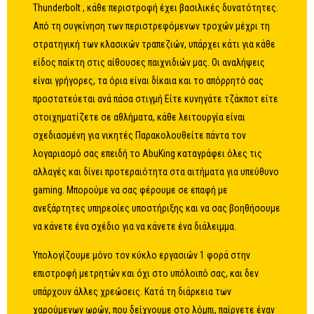
Thunderbolt , κάθε περιστροφή έχει βασιλικές δυνατότητες.
Από τη συγκίνηση των περιστρεφόμενων τροχών μέχρι τη
στρατηγική των κλασικών τραπεζιών, υπάρχει κάτι για κάθε
είδος παίκτη στις αίθουσες παιχνιδιών μας. Οι αναλήψεις
είναι γρήγορες, τα όρια είναι δίκαια και το απόρρητό σας
προστατεύεται ανά πάσα στιγμή Είτε κυνηγάτε τζάκποτ είτε
στοιχηματίζετε σε αθλήματα, κάθε λειτουργία είναι
σχεδιασμένη για νικητές Παρακολουθείτε πάντα τον
λογαριασμό σας επειδή το AbuKing καταγράφει όλες τις
αλλαγές και δίνει προτεραιότητα στα αιτήματα για υπεύθυνο
gaming. Μπορούμε να σας φέρουμε σε επαφή με
ανεξάρτητες υπηρεσίες υποστήριξης και να σας βοηθήσουμε
να κάνετε ένα σχέδιο για να κάνετε ένα διάλειμμα.
Υπολογίζουμε μόνο τον κύκλο εργασιών 1 φορά στην
επιστροφή μετρητών και όχι στο υπόλοιπό σας, και δεν
υπάρχουν άλλες χρεώσεις. Κατά τη διάρκεια των
χαρούμενων ωρών, που δείχνουμε στο λόμπι, παίρνετε έναν