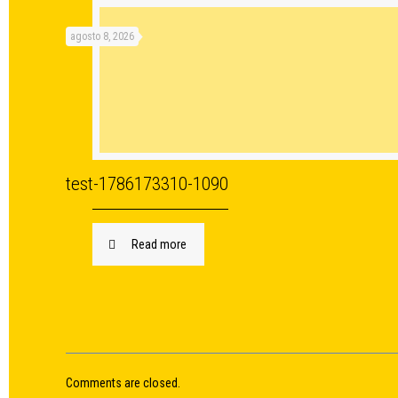
agosto 8, 2026
test-1786173310-1090
Read more
Comments are closed.