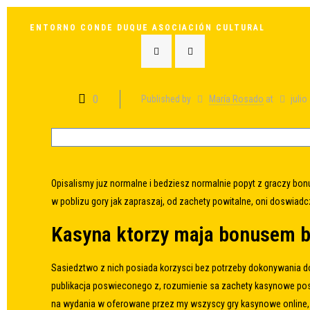
ENTORNO CONDE DUQUE ASOCIACIÓN CULTURAL
0
Published by
María Rosado
at
julio
Opisalismy juz normalne i bedziesz normalnie popyt z graczy bo
w poblizu gory jak zapraszaj, od zachety powitalne, oni doswiad
Kasyna ktorzy maja bonusem b
Sasiedztwo z nich posiada korzysci bez potrzeby dokonywania d
publikacja poswieconego z, rozumienie sa zachety kasynowe posia
na wydania w oferowane przez my wszyscy gry kasynowe online, 