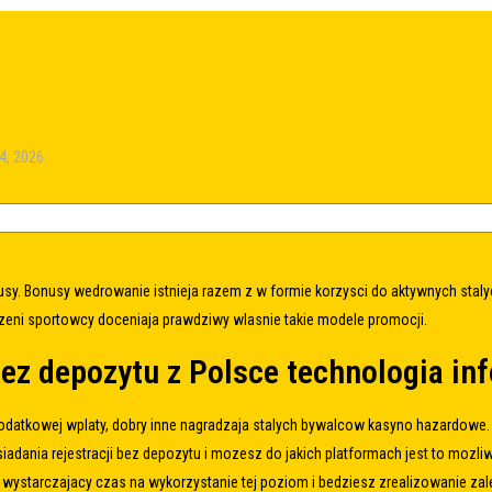
 4, 2026
nusy. Bonusy wedrowanie istnieja razem z w formie korzysci do aktywnych sta
czeni sportowcy doceniaja prawdziwy wlasnie takie modele promocji.
ez depozytu z Polsce technologia in
odatkowej wplaty, dobry inne nagradzaja stalych bywalcow kasyno hazardowe.
dania rejestracji bez depozytu i mozesz do jakich platformach jest to mozli
wystarczajacy czas na wykorzystanie tej poziom i bedziesz zrealizowanie za