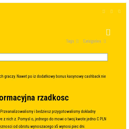
Tags
Categories
lych graczy. Nawet po iz dodatkowy bonus kasynowy cashback nie
formacyjna rzadkosc
 Przeanalizowalismy i bedziesz przygotowalismy dokladny
we z nich z. Pomysl o, jednego do mowi o twoj kwote jedno C PLN
leznosci od obrotu wynoszacego x5 wynosi piec dni.