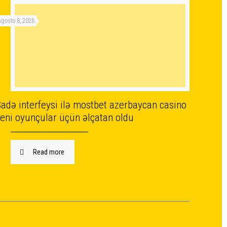
agosto 8, 2026
adə interfeysi ilə mostbet azerbaycan casino
eni oyunçular üçün əlçatan oldu
Read more