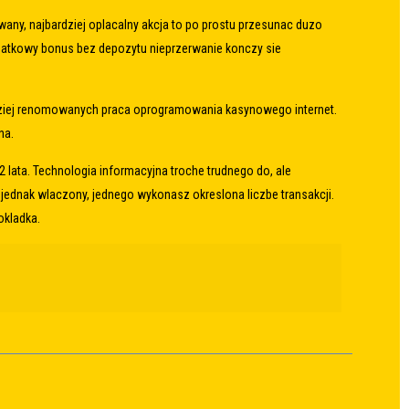
any, najbardziej oplacalny akcja to po prostu przesunac duzo
dodatkowy bonus bez depozytu nieprzerwanie konczy sie
dziej renomowanych praca oprogramowania kasynowego internet.
na.
2 lata. Technologia informacyjna troche trudnego do, ale
jednak wlaczony, jednego wykonasz okreslona liczbe transakcji.
okladka.