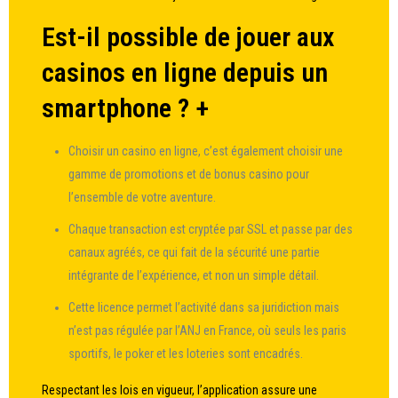
Est-il possible de jouer aux
casinos en ligne depuis un
smartphone ? +
Choisir un casino en ligne, c’est également choisir une
gamme de promotions et de bonus casino pour
l’ensemble de votre aventure.
Chaque transaction est cryptée par SSL et passe par des
canaux agréés, ce qui fait de la sécurité une partie
intégrante de l’expérience, et non un simple détail.
Cette licence permet l’activité dans sa juridiction mais
n’est pas régulée par l’ANJ en France, où seuls les paris
sportifs, le poker et les loteries sont encadrés.
Respectant les lois en vigueur, l’application assure une