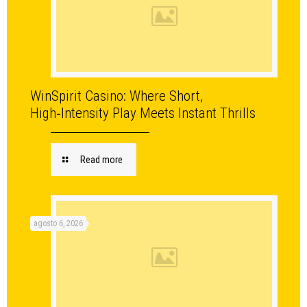
WinSpirit Casino: Where Short,
High‑Intensity Play Meets Instant Thrills
Read more
agosto 6, 2026