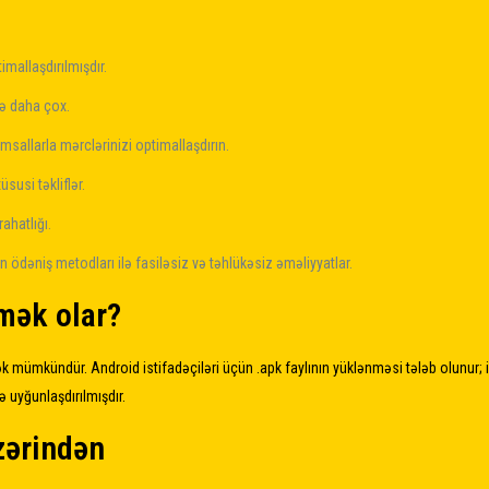
mallaşdırılmışdır.
və daha çox.
allarla mərclərinizi optimallaşdırın.
üsusi təkliflər.
ahatlığı.
ödəniş metodları ilə fasiləsiz və təhlükəsiz əməliyyatlar.
mək olar?
k mümkündür. Android istifadəçiləri üçün .apk faylının yüklənməsi tələb olunur; iO
 uyğunlaşdırılmışdır.
zərindən