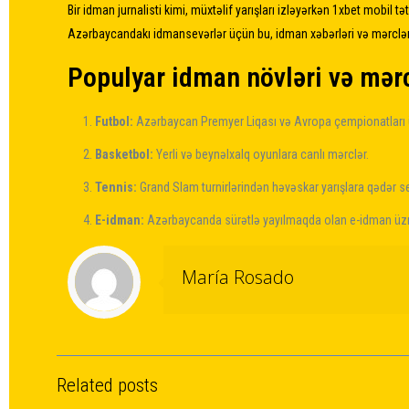
Bir idman jurnalisti kimi, müxtəlif yarışları izləyərkən 1xbet mobil 
Azərbaycandakı idmansevərlər üçün bu, idman xəbərləri və mərclər 
Populyar idman növləri və mər
Futbol:
Azərbaycan Premyer Liqası və Avropa çempionatları ü
Basketbol:
Yerli və beynəlxalq oyunlara canlı mərclər.
Tennis:
Grand Slam turnirlərindən həvəskar yarışlara qədər se
E-idman:
Azərbaycanda sürətlə yayılmaqda olan e-idman üzrə 
María Rosado
Related posts