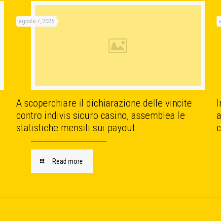
agosto 7, 2026
A scoperchiare il dichiarazione delle vincite
contro indivis sicuro casino, assemblea le
a
statistiche mensili sui payout
Read more