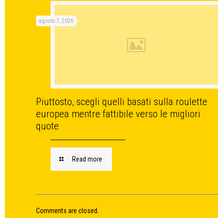
agosto 7, 2026
Piuttosto, scegli quelli basati sulla roulette
europea mentre fattibile verso le migliori
quote
Read more
Comments are closed.