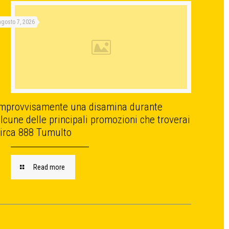
agosto 7, 2026
Improvvisamente una disamina durante
lcune delle principali promozioni che troverai
circa 888 Tumulto
Read more