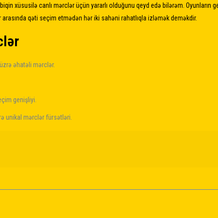
tətbiqin xüsusilə canlı mərclər üçün yararlı olduğunu qeyd edə bilərəm. Oyunların 
arasında qəti seçim etmədən hər iki sahəni rahatlıqla izləmək deməkdir.
clər
zrə əhatəli mərclər.
çim genişliyi.
unikal mərclər fürsətləri.