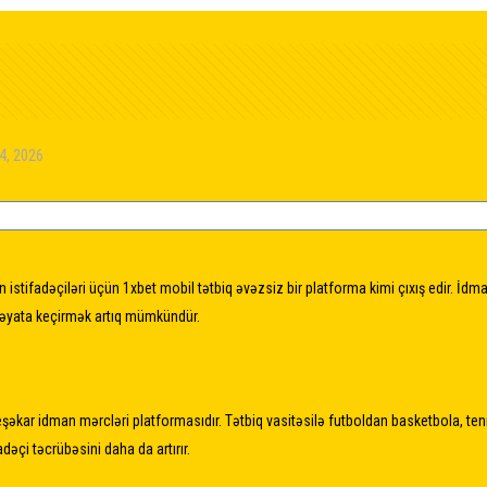
 4, 2026
 istifadəçiləri üçün
1xbet mobil tətbiq
əvəzsiz bir platforma kimi çıxış edir. İd
 həyata keçirmək artıq mümkündür.
peşəkar idman mərcləri platformasıdır. Tətbiq vasitəsilə futboldan basketbola, 
dəçi təcrübəsini daha da artırır.