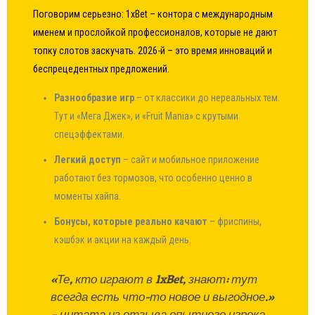
Поговорим серьезно: 1xBet – контора с международным
именем и прослойкой профессионалов, которые не дают
топку слотов заскучать. 2026-й – это время инноваций и
беспрецедентных предложений.
Разнообразие игр
– от классики до нереальных тем.
Тут и «Мега Джек», и «Fruit Mania» с крутыми
спецэффектами.
Легкий доступ
– сайт и мобильное приложение
работают без тормозов, что особенно ценно в
моменты хайпа.
Бонусы, которые реально качают
– фриспины,
кэшбэк и акции на каждый день.
«Те, кто играют в 1xBet, знают: тут
всегда есть что-то новое и выгодное.»
– цитата из отзыва опытного игрока.