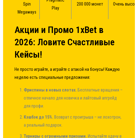
Pragmatic
Spin
200 000 монет
Очень высок
Play
Megaways
Акции и Промо 1xBet в
2026: Ловите Счастливые
Кейсы!
Не просто играйте, а играйте с атакой на бонусы! Каждую
неделю есть специальные предложения:
Фриспины в новых слотах.
Бесплатные вращения –
отличное начало для новичка и лайтовый апгрейд
для профи.
Кэшбэк до 15%.
Возврат с проигрыша – не лохотрон,
а реальный подарок.
Турниры с огромными призами.
Испытайте удачу в