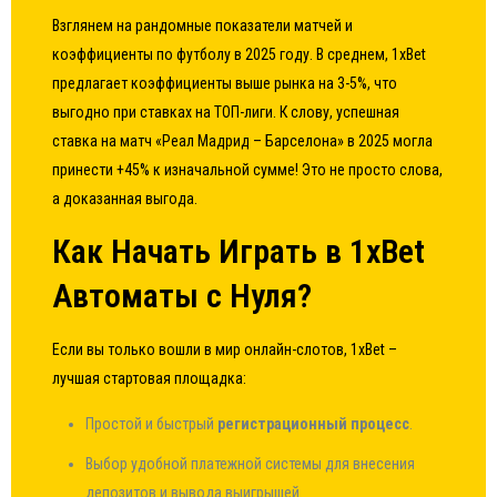
Взглянем на рандомные показатели матчей и
коэффициенты по футболу в 2025 году. В среднем, 1xBet
предлагает коэффициенты выше рынка на 3-5%, что
выгодно при ставках на ТОП-лиги. К слову, успешная
ставка на матч «Реал Мадрид – Барселона» в 2025 могла
принести +45% к изначальной сумме! Это не просто слова,
а доказанная выгода.
Как Начать Играть в 1xBet
Автоматы с Нуля?
Если вы только вошли в мир онлайн-слотов, 1xBet –
лучшая стартовая площадка:
Простой и быстрый
регистрационный процесс
.
Выбор удобной платежной системы для внесения
депозитов и вывода выигрышей.