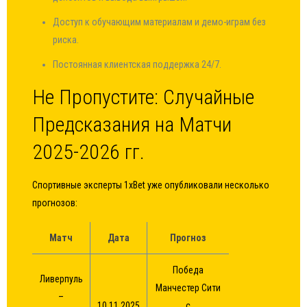
Доступ к обучающим материалам и демо-играм без
риска.
Постоянная клиентская поддержка 24/7.
Не Пропустите: Случайные
Предсказания на Матчи
2025-2026 гг.
Спортивные эксперты 1xBet уже опубликовали несколько
прогнозов:
Матч
Дата
Прогноз
Победа
Ливерпуль
Манчестер Сити
–
10.11.2025
с