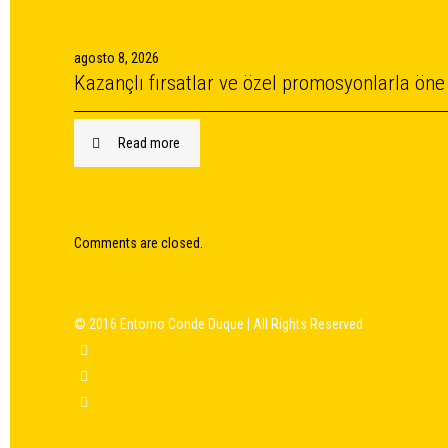
agosto 8, 2026
Kazançlı fırsatlar ve özel promosyonlarla öne 
Read more
Comments are closed.
© 2016 Entorno Conde Duque | All Rights Reserved