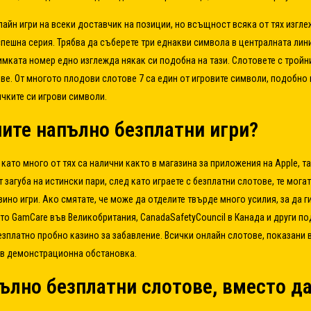
нлайн игри на всеки доставчик на позиции, но всъщност всяка от тях изгл
успешна серия. Трябва да съберете три еднакви символа в централната лини
имката номер едно изглежда някак си подобна на тази. Слотовете с тройни
е. От многото плодови слотове 7 са един от игровите символи, подобно
ичките си игрови символи.
ите напълно безплатни игри?
като много от тях са налични както в магазина за приложения на Apple, та
т загуба на истински пари, след като играете с безплатни слотове, те мога
ино игри. Ако смятате, че може да отделите твърде много усилия, за да г
то GamCare във Великобритания, CanadaSafetyCouncil в Канада и други п
зплатно пробно казино за забавление. Всички онлайн слотове, показани 
е в демонстрационна обстановка.
пълно безплатни слотове, вместо да