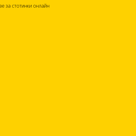
ве за стотинки онлайн