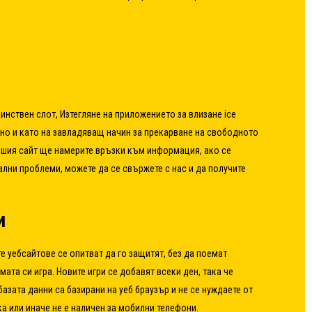
динствен слот,
Изтегляне на приложението за влизане ice
, но и като на завладяващ начин за прекарване на свободното
 нашия сайт ще намерите връзки към информация, ако се
ални проблеми, можете да се свържете с нас и да получите
и
те уебсайтове се опитват да го защитят, без да поемат
ата си игра. Новите игри се добавят всеки ден, така че
базата данни са базирани на уеб браузър и не се нуждаете от
ка или иначе не е наличен за мобилни телефони.