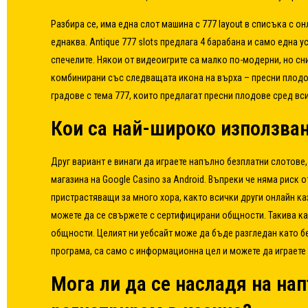
Разбира се, има една слот машина с 777 layout в списъка с о
еднаква. Antique 777 slots предлага 4 барабана и само една 
спечелите. Някои от видеоигрите са малко по-модерни, но сн
комбинирани със следващата икона на върха – пресни плодов
градове с тема 777, които предлагат пресни плодове сред вс
Кои са най-широко използван
Друг вариант е винаги да играете напълно безплатни слотове, 
магазина на Google Casino за Android. Въпреки че няма риск о
пристрастяващи за много хора, както всички други онлайн каз
можете да се свържете с сертифицирани общности. Такива ка
общности. Целият ни уебсайт може да бъде разгледан като бе
програма, са само с информационна цел и можете да играет
Мога ли да се насладя на на