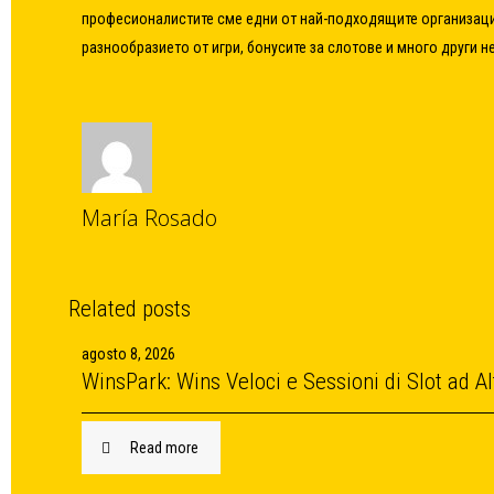
професионалистите сме едни от най-подходящите организации з
разнообразието от игри, бонусите за слотове и много други н
María Rosado
Related posts
agosto 8, 2026
WinsPark: Wins Veloci e Sessioni di Slot ad Al
Read more