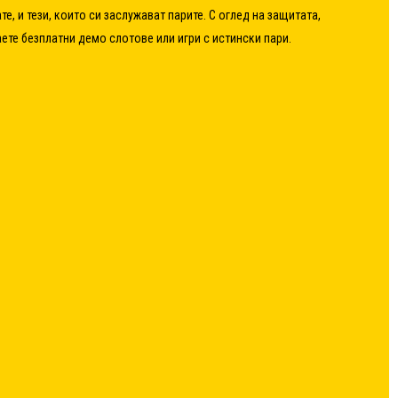
, и тези, които си заслужават парите. С оглед на защитата,
ете безплатни демо слотове или игри с истински пари.