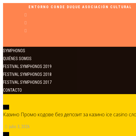
ENTORNO CONDE DUQUE ASOCIACIÓN CULTURAL
SYMPHONOS
QUIÉNES SOMOS
FESTIVAL SYMPHONOS 2019
FESTIVAL SYMPHONOS 2018
FESTIVAL SYMPHONOS 2017
CONTACTO
Казино Промо кодове без депозит за казино ice casino сло
julio 3, 2026