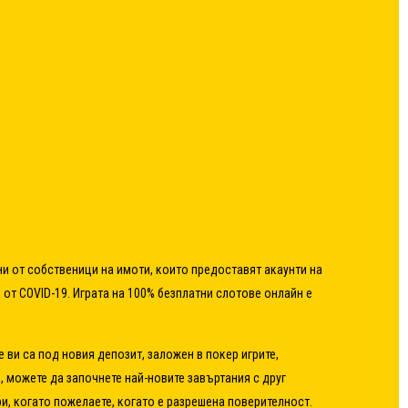
ни от собственици на имоти, които предоставят акаунти на
 от COVID-19.
Играта на 100% безплатни слотове онлайн е
 ви са под новия депозит, заложен в покер игрите,
, можете да започнете най-новите завъртания с друг
и, когато пожелаете, когато е разрешена поверителност.