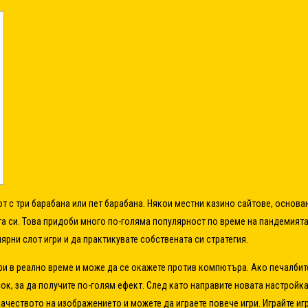
от с три барабана или пет барабана. Някои местни казино сайтове, основа
та си. Това придоби много по-голяма популярност по време на пандемията
ярни слот игри и да практикувате собствената си стратегия.
ри в реално време и може да се окажете против компютъра. Ако печалбите
ок, за да получите по-голям ефект. След като направите новата настройка
чеството на изображението и можете да играете повече игри. Играйте игр