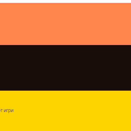
т игри