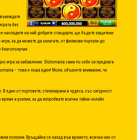
а въвеждате
играта без
 се насладите на най-добрите стандарти, ще бъдете защитени
 игри, за да можете да залагате, от филмови портали до
и благополучие.
ео игра за забавление. Slotomania сама по себе си предлага
tomania – това е лоша идея! Моля, обърнете внимание, че
. В един от портовете, стилизирани в чудеса, със сигурност
време и усилия, за да изпробвате всички тайни онлайн
ажем полезни. Връщайки се назад във времето, всички ние от