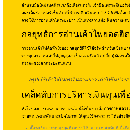
สำหรับมือใหม่ เทคนิคแรกคือเลือกแทงฝั่ง
เจ้ามือ
เพราะมีเปอร์เซ็
สูตรเด็ดร้อยเปอร์เซ็นต์ แต่ใช้การเดินเงินแบบ 1-3-2-6 เพื่อล็อ
จริง ใช้การอ่านเค้าไพ่ระยะยาว เน้นแทงสวนเมื่อเห็นความผิดป
กลยุทธ์การอ่านเค้าไพ่ยอดฮิตที
การอ่านเค้าไพ่คือหัวใจของ
กลยุทธ์ที่ใช้ได้จริง
สำหรับเซียนบาคาร
ทางทุกตา ส่วนเค้าไพ่ลูกคู่ (ออกซ้ำสองครั้งแล้วเปลี่ยน) ต้อง
ตรรกะของสถิติระยะสั้นแทน
สรุป: ใช้เค้าไพ่มังกรเดินตามยาว เค้าไพ่ปิงปอง
เคล็ดลับการบริหารเงินทุนเพื่
หัวใจของการเล่นบาคาร่าออนไลน์ให้ยืนยาวคือ
การกำหนดวงเง
ช่วยลดแรงกดดันและเปิดโอกาสให้คุณใช้จังหวะเกมได้อย่างมีส
ตั้งวงเงินขาดทุนสูงสุดที่ยอมรับได้และหยุดเล่นทันทีเมื่อถึง