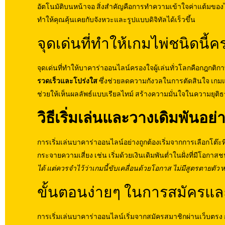
อัตโนมัติบนหน้าจอ สิ่งสำคัญคือการทำความเข้าใจค่าแต้มของไพ่ เ
ทำให้คุณคุ้นเคยกับจังหวะและรูปแบบดิจิทัลได้เร็วขึ้น
จุดเด่นที่ทำให้เกมไพ่ชนิดนี้ค
จุดเด่นที่ทำให้บาคาร่าออนไลน์ครองใจผู้เล่นทั่วโลกคือกฎกติกาที่เ
รวดเร็วและโปร่งใส
ซึ่งช่วยลดความกังวลในการตัดสินใจ เกมแต่ละ
ช่วยให้เห็นผลลัพธ์แบบเรียลไทม์ สร้างความมั่นใจในความยุติธรรม
วิธีเริ่มเล่นและวางเดิมพันอย่
การเริ่มเล่นบาคาร่าออนไลน์อย่างถูกต้องเริ่มจากการเลือกโต๊
กระจายความเสี่ยง เช่น เริ่มด้วยเงินเดิมพันต่ำในฝั่งที่มีโอกาสช
ได้ แต่ควรจำไว้ว่าเกมนี้ขับเคลื่อนด้วยโอกาส ไม่มีสูตรตายตัว
ห
ขั้นตอนง่ายๆ ในการสมัครและเ
การเริ่มเล่นบาคาร่าออนไลน์เริ่มจากสมัครสมาชิกผ่านเว็บตรง กร