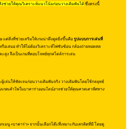
หลังช่วยให้คุณวิเคราะห์แนวโน้มก่อนวางเดิมพันได้
ซึ่งตรงนี้
ต่สิ่งที่ช่วยเสริมให้เกมน่าดึงดูดยิ่งขึ้นคือ
รูปแบบการเล่นที่
ือ หรือเสมอ ทำให้ไม่ต้องวิเคราะห์ไพ่ซับซ้อน กล้องถ่ายทอดสด
และสูง จึงเป็นเกมที่ตอบโจทย์ทุกสไตล์การเล่น
ผู้เล่นให้ชัดเจนก่อนวางเดิมพันจริง วางเดิมพันโดยใช้กลยุทธ์
ังเกตเค้าไพ่ในบาคาร่าออนไลน์อาจช่วยให้คุณคาดเดาทิศทาง
เมนู «บาคาร่า» จากนั้นเลือกโต๊ะที่เหมาะกับเครดิตที่มี โดยดู