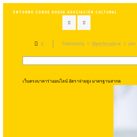
ENTORNO CONDE DUQUE ASOCIACIÓN CULTURAL
0
Published by
María Rosado
at
julio
เว็บตรงบาคาร่าออนไลน์ อัตราจ่ายสูง มาตรฐานสากล