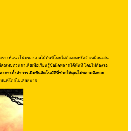
ิเคราะห์แนวโน้มของเกมได้ทันทีโดยไม่ต้องจดหรือจำเหมือนเล่น
ห้คุณทบทวนตาเสียเพื่อเรียนรู้ข้อผิดพลาดได้ทันที โดยไม่ต้องรอ
ะการตั้งค่าการเดิมพันอัตโนมัติที่ช่วยให้คุณไม่พลาดจังหวะ
้ทันทีโดยไม่เสียสมาธิ