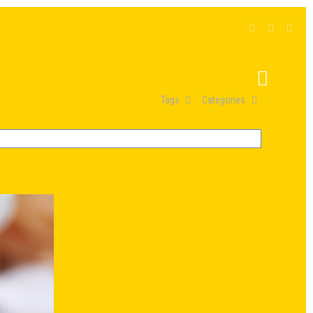
Tags
Categories