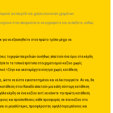
δωρεάν για παιχνίδι και χρήση εικονικών χρημάτων.
ισχύουν όταν αποφασίσετε να εγγραφείτε και να παίξετε, καθώς
κ για να εξασκηθείτε στον πρώτο τρόπο μέχρι να
ήσεις τυχερών παιχνιδιών συνήθως απαιτούν ένα όριο στα κέρδη
ρήσετε τα τοπικά πρότυπα στοιχηματισμού καζίνο χωρίς
γικό τζόγο και ακαταμάχητα κίνητρα χωρίς κατάθεση.
, ώστε να είστε εγκατεστημένοι και να λειτουργείτε. Αν ναι, θα
 κατάθεση στον Καναδά απαιτούν μια καλή σύντομη κατάθεση
άλα κέρδη σε ένα καζίνο αντί να κάνετε την πρώτη κατάθεση.
όρους και προϋποθέσεις κάθε προσφοράς σε ένα καζίνο στο
ίναι οι μεγαλύτερες, προσφέροντας υψηλότερα μπόνους και