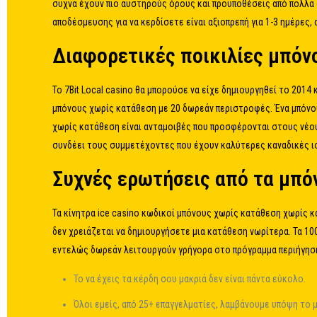
συχνά έχουν πιο αυστηρούς όρους και προϋποθέσεις από πολλά ά
αποδέσμευσης για να κερδίσετε είναι αξιοπρεπή για 1-3 ημέρες
Διαφορετικές ποικιλίες μπόν
Το 7Bit Local casino θα μπορούσε να είχε δημιουργηθεί το 2014 
μπόνους χωρίς κατάθεση με 20 δωρεάν περιστροφές. Ένα μπόνους
χωρίς κατάθεση είναι ανταμοιβές που προσφέρονται στους νέους
συνδέει τους συμμετέχοντες που έχουν καλύτερες καναδικές ισ
Συχνές ερωτήσεις από τα μπό
Τα κίνητρα
ice casino κωδικοί μπόνους χωρίς κατάθεση
χωρίς κα
δεν χρειάζεται να δημιουργήσετε μια κατάθεση νωρίτερα. Τα 10
εντελώς δωρεάν λειτουργούν γρήγορα στο πρόγραμμα περιήγησής 
Το να έχεις τα κέρδη σου μακριά δεν είναι πάντα εύκολο.
Όλοι εμείς, από 25+ επαγγελματίες, λαμβάνουμε υπόψη το 