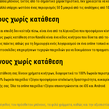
λλα μπόνους. Εκτός από το σημαντικό χαρακτηριστικό, δεν χρειάζεται να κ
, αλλά υπάρχει ωστόσο ένας περιορισμός 50 $ μακριά από τις αναλήψεις από 
ους χωρίς κατάθεση
και επειδή δεν κοίταξε πίσω, είναι ένα από τα λίγα καζίνο που προσφέρουν κ
 χωρίς κατάθεση στον Καναδά είναι ένα είδος κινήτρου που δίνεται από τα o
 παίκτες απλώς για τη δημιουργία ενός λογαριασμού σε ένα online τοπικό κ
τοσελίδες επιχειρήσεων τυχερών παιχνιδιών για να δοκιμάσουν το πραγματικ
νους χωρίς κατάθεση
τάθεση σας δίνουν χρήματα κινήτρων, διαφορετικά το 100% δωρεάν περιστρ
0% δωρεάν παιχνίδια τζόγου προσφέρουν ατελείωτη δραστηριότητα, ευκαιρίες
σας. Όλα τα online παιχνίδια τζόγου επικεντρώνονται σε iOS και Android.
μέγεθος του πρόσθετου μπόνους, τα ψιλά γράμματα, καθώς και την αξιοπιστία