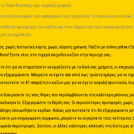
το Triple Boundary, έχει συμπαγή γραφικά.
 κινητά λογισμικό του αγαπημένου τους παιχνιδιού, το οποίο είναι εντελώς 
ρόσθετες προσφορές του καζίνο και τους νόμους και τους κανονισμούς που 
υχνά τη νομοθεσία.
η, χωρίς πιστωτική κάρτα, χωρίς αόρατη χρέωση. Παίξτε με online μπλακτζά
ούν! Είστε νέος στα τυχερά παιχνίδια καζίνο στην περιοχή σας;
τε ότι για να σταματήσετε να εργάζεστε με τα δικά σας χρήματα, οι επιχειρ
να εξαργυρώσετε. Μπορείτε να έχετε από επτά έως τριάντα ημέρες για να τη
ιστευτείτε το #1 απαραίτητο καζίνο μας για να έχετε ασφαλή προστασία, λο
να δοκιμάσετε τις νέες θύρες που περιλαμβάνονται στα καλύτερα μπόνους μας
διεκδικήσετε. Εξαργυρώστε τα Κέρδη σας. Οι περισσότερες προσφορές χωρίς
νάληψη οποιωνδήποτε κερδών. Απλώς μην πιστεύετε ότι θα εξαργυρώσετε μεγ
λίσετε μια ενημερωμένη συμφωνία, μπορείτε να συγκρίνετε τους νεότερους 
δωρεάν περιστροφές. Ωστόσο, οι άλλες καλύτερες επιλογές στη λίστα μας ε
 gameplay.