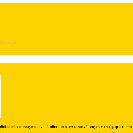
o 3, 2026
είτε δύο φορές ότι είναι διαθέσιμα στην περιοχή σας πριν τα ζητήσετε. Ωστό