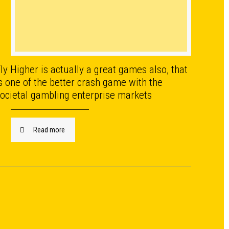
ly Higher is actually a great games also, that
s one of the better crash game with the
ocietal gambling enterprise markets
Read more