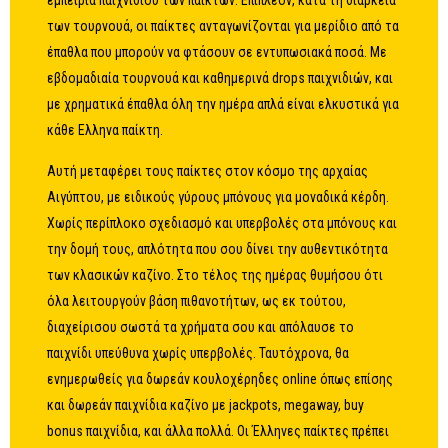
εμπειρία παιχνιδιού των παικτών. Επιπλέον, κατά τη διάρκεια
των τουρνουά, οι παίκτες ανταγωνίζονται για μερίδιο από τα
έπαθλα που μπορούν να φτάσουν σε εντυπωσιακά ποσά. Με
εβδομαδιαία τουρνουά και καθημερινά drops παιχνιδιών, και
με χρηματικά έπαθλα όλη την ημέρα απλά είναι ελκυστικά για
κάθε Ελληνα παίκτη.
Αυτή μεταφέρει τους παίκτες στον κόσμο της αρχαίας
Αιγύπτου, με ειδικούς γύρους μπόνους για μοναδικά κέρδη.
Χωρίς περίπλοκο σχεδιασμό και υπερβολές στα μπόνους και
την δομή τους, απλότητα που σου δίνει την αυθεντικότητα
των κλασικών καζίνο. Στο τέλος της ημέρας θυμήσου ότι
όλα λειτουργούν βάση πιθανοτήτων, ως εκ τούτου,
διαχείρισου σωστά τα χρήματα σου και απόλαυσε το
παιχνίδι υπεύθυνα χωρίς υπερβολές. Ταυτόχρονα, θα
ενημερωθείς για δωρεάν κουλοχέρηδες online όπως επίσης
και δωρεάν παιχνίδια καζίνο με jackpots, megaway, buy
bonus παιχνίδια, και άλλα πολλά. Οι Έλληνες παίκτες πρέπει