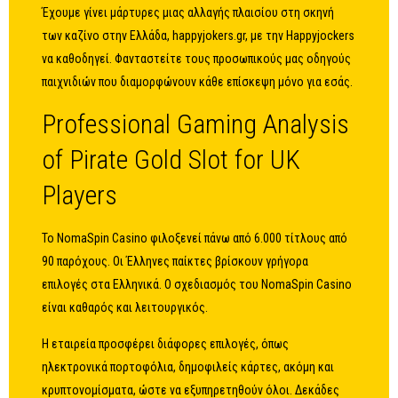
Έχουμε γίνει μάρτυρες μιας αλλαγής πλαισίου στη σκηνή
των καζίνο στην Ελλάδα, happyjokers.gr, με την Happyjockers
να καθοδηγεί. Φανταστείτε τους προσωπικούς μας οδηγούς
παιχνιδιών που διαμορφώνουν κάθε επίσκεψη μόνο για εσάς.
Professional Gaming Analysis
of Pirate Gold Slot for UK
Players
Το NomaSpin Casino φιλοξενεί πάνω από 6.000 τίτλους από
90 παρόχους. Οι Έλληνες παίκτες βρίσκουν γρήγορα
επιλογές στα Ελληνικά. Ο σχεδιασμός του NomaSpin Casino
είναι καθαρός και λειτουργικός.
Η εταιρεία προσφέρει διάφορες επιλογές, όπως
ηλεκτρονικά πορτοφόλια, δημοφιλείς κάρτες, ακόμη και
κρυπτονομίσματα, ώστε να εξυπηρετηθούν όλοι. Δεκάδες