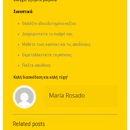
Συνοπτικά:
Επιλέξτε αδειοδοτημένα καζίνο.
Διαχειριστείτε το budget σας.
Μάθετε τους κανόνες και τις αποδόσεις.
Εκμεταλλευτείτε τα μπόνους.
Παίξτε υπεύθυνα.
Καλή διασκέδαση και καλή τύχη!
María Rosado
Related posts