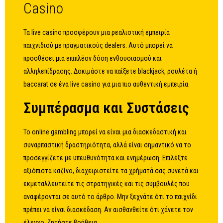
Casino
Τα live casino προσφέρουν μια ρεαλιστική εμπειρία
παιχνιδιού με πραγματικούς dealers. Αυτό μπορεί να
προσθέσει μια επιπλέον δόση ενθουσιασμού και
αλληλεπίδρασης. Δοκιμάστε να παίξετε blackjack, ρουλέτα ή
baccarat σε ένα live casino για μια πιο αυθεντική εμπειρία.
Συμπέρασμα και Συστάσεις
Το online gambling μπορεί να είναι μια διασκεδαστική και
συναρπαστική δραστηριότητα, αλλά είναι σημαντικό να το
προσεγγίζετε με υπευθυνότητα και ενημέρωση. Επιλέξτε
αξιόπιστα καζίνο, διαχειριστείτε τα χρήματά σας συνετά και
εκμεταλλευτείτε τις στρατηγικές και τις συμβουλές που
αναφέρονται σε αυτό το άρθρο. Μην ξεχνάτε ότι το παιχνίδι
πρέπει να είναι διασκέδαση. Αν αισθανθείτε ότι χάνετε τον
έλεγχο, ζητήστε βοήθεια.