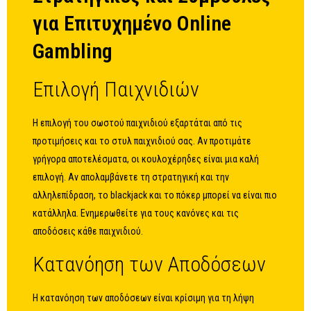
για Επιτυχημένο Online
Gambling
Επιλογή Παιχνιδιών
Η επιλογή του σωστού παιχνιδιού εξαρτάται από τις
προτιμήσεις και το στυλ παιχνιδιού σας. Αν προτιμάτε
γρήγορα αποτελέσματα, οι κουλοχέρηδες είναι μια καλή
επιλογή. Αν απολαμβάνετε τη στρατηγική και την
αλληλεπίδραση, το blackjack και το πόκερ μπορεί να είναι πιο
κατάλληλα. Ενημερωθείτε για τους κανόνες και τις
αποδόσεις κάθε παιχνιδιού.
Κατανόηση των Αποδόσεων
Η κατανόηση των αποδόσεων είναι κρίσιμη για τη λήψη